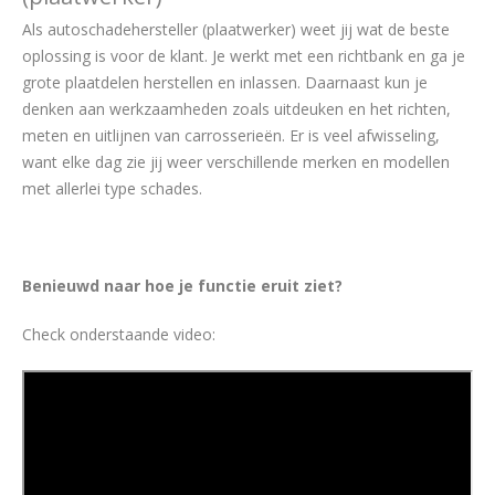
Als autoschadehersteller (plaatwerker) weet jij wat de beste
oplossing is voor de klant. Je werkt met een richtbank en ga je
grote plaatdelen herstellen en inlassen. Daarnaast kun je
denken aan werkzaamheden zoals uitdeuken en het richten,
meten en uitlijnen van carrosserieën. Er is veel afwisseling,
want elke dag zie jij weer verschillende merken en modellen
met allerlei type schades.
Benieuwd naar hoe je functie eruit ziet?
Check onderstaande video: