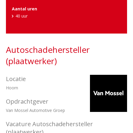
Aantal uren
40 uur
Autoschadehersteller
(plaatwerker)
Locatie
Hoorn
Opdrachtgever
Van Mossel Automotive Groep
Vacature Autoschadehersteller
(plaatwerker)