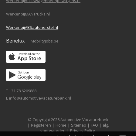
WerkenbijVolkswagenBedrijfswagens.nl
WerkenbijMANTrucks.nl
WerkenbijABSautoherstel.nl
Benelux
MobilityJobs.be
T +31 78 6209888
E
info@automotivevacaturebank.nl
© Copyright 2026 Automotive Vacaturebank
|
Registeren
|
Home
|
Sitemap
|
FAQ
|
alg.
voorwaarden
|
Privacy Policy