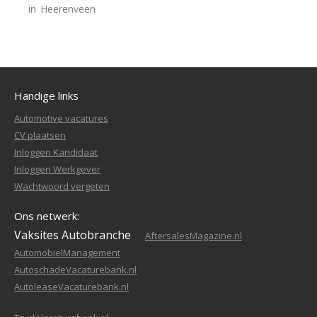
in
Heerenveen
Handige links
Automotive vacatures
CV plaatsen
Inloggen Kandidaat
Inloggen Werkgever
Wachtwoord vergeten
Ons netwerk:
Vaksites Autobranche
AftersalesMagazine.nl
AutomobielManagement
AutoschadeVacaturebank.nl
AutoleaseVacaturebank.nl