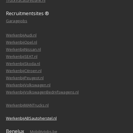
TruckVacaturebank.nl
Recruitmentsites ®
Garagejobs
WerkenbijAudi.nl
WerkenbijOpel.nl
WerkenbijNissan.nl
WerkenbijSEAT.nl
WerkenbijSkoda.nl
WerkenbijCitroen.nl
WerkenbijPeugeot.nl
WerkenbijVolkswagen.nl
WerkenbijVolkswagenBedrijfswagens.nl
WerkenbijMANTrucks.nl
WerkenbijABSautoherstel.nl
Benelux
MobilityJobs.be