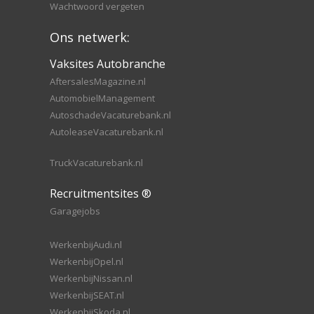
Wachtwoord vergeten
Ons netwerk:
Vaksites Autobranche
AftersalesMagazine.nl
AutomobielManagement
AutoschadeVacaturebank.nl
AutoleaseVacaturebank.nl
TruckVacaturebank.nl
Recruitmentsites ®
Garagejobs
WerkenbijAudi.nl
WerkenbijOpel.nl
WerkenbijNissan.nl
WerkenbijSEAT.nl
WerkenbijSkoda.nl