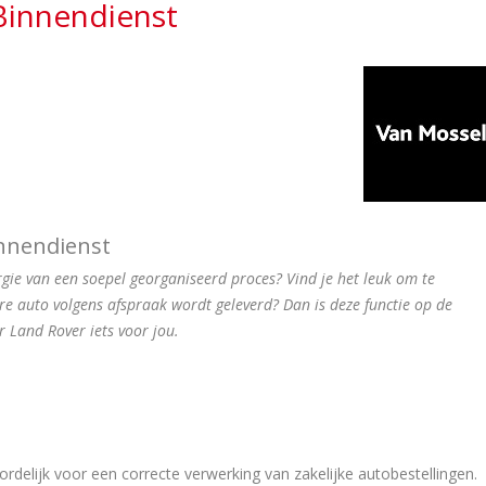
innendienst
nnendienst
ergie van een soepel georganiseerd proces? Vind je het leuk om te
ere auto volgens afspraak wordt geleverd? Dan is deze functie op de
r Land Rover iets voor jou.
delijk voor een correcte verwerking van zakelijke autobestellingen.