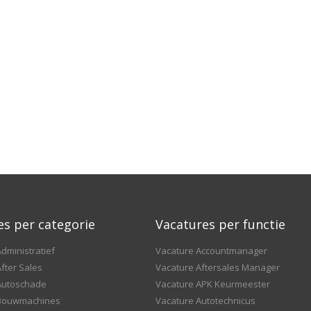
es per categorie
Vacatures per functie
dministratief
Vacature Accountmanager
fter Sales
Vacature Aftersales Manager
Autoschade
Vacature APK Keurmeester
 Bouwmachines
Vacature Autotechnicus