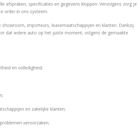
alle afspraken, specificaties en gegevens kloppen. Vervolgens zorg je
te order in ons systeem.
de showroom, importeurs, leasemaatschappijen en klanten. Dankzij
oor dat iedere auto op het juiste moment, volgens de gemaakte
.
theid en volledigheid;
n;
chappijen en zakelijke klanten;
e problemen veroorzaken;