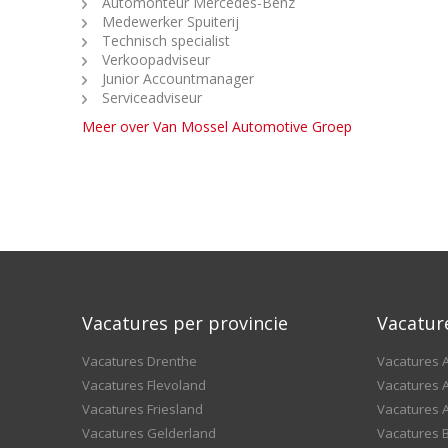
Automonteur Mercedes-Benz
Medewerker Spuiterij
Technisch specialist
Verkoopadviseur
Junior Accountmanager
Serviceadviseur
Meer over Van Mossel Automotive Groep
Vacatures per provincie
Vacatur
Vacatures Drenthe
Vacatures A
Vacatures Flevoland
Vacatures A
Vacatures Friesland
Vacatures 
Vacatures Gelderland
Vacatures