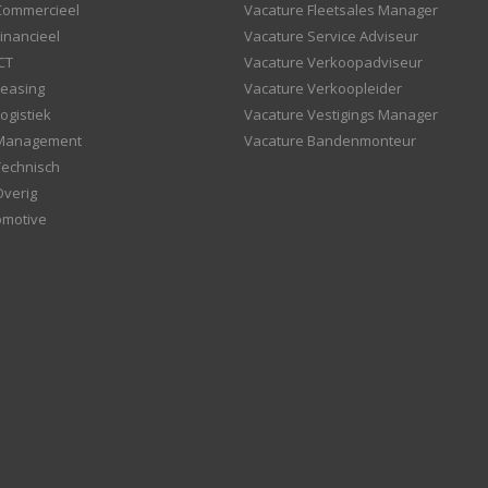
Commercieel
Vacature Fleetsales Manager
inancieel
Vacature Service Adviseur
CT
Vacature Verkoopadviseur
Leasing
Vacature Verkoopleider
ogistiek
Vacature Vestigings Manager
 Management
Vacature Bandenmonteur
Technisch
Overig
omotive