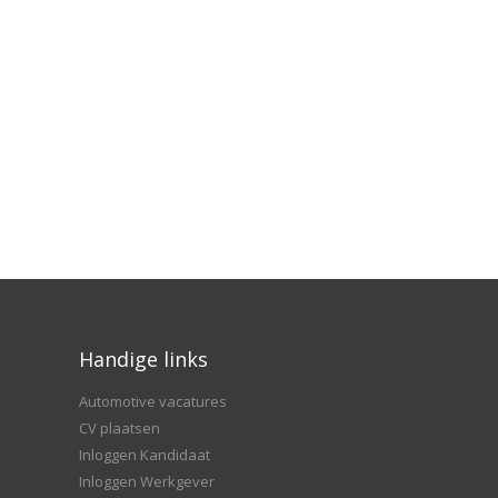
Handige links
Automotive vacatures
CV plaatsen
Inloggen Kandidaat
Inloggen Werkgever