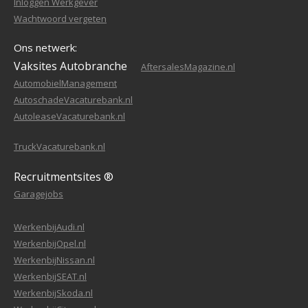
Inloggen Werkgever
Wachtwoord vergeten
Ons netwerk:
Vaksites Autobranche
AftersalesMagazine.nl
AutomobielManagement
AutoschadeVacaturebank.nl
AutoleaseVacaturebank.nl
TruckVacaturebank.nl
Recruitmentsites ®
Garagejobs
WerkenbijAudi.nl
WerkenbijOpel.nl
WerkenbijNissan.nl
WerkenbijSEAT.nl
WerkenbijSkoda.nl