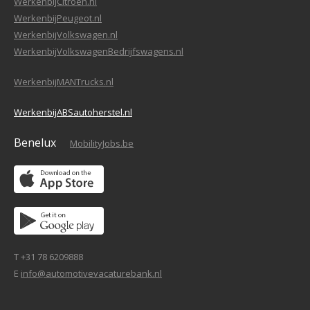
WerkenbijCitroen.nl
WerkenbijPeugeot.nl
WerkenbijVolkswagen.nl
WerkenbijVolkswagenBedrijfswagens.nl
WerkenbijMANTrucks.nl
WerkenbijABSautoherstel.nl
Benelux
MobilityJobs.be
T +31 78 6209888
E
info@automotivevacaturebank.nl