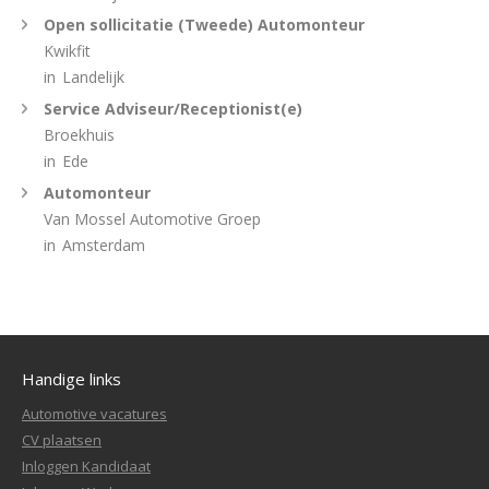
Open sollicitatie (Tweede) Automonteur
Kwikfit
in
Landelijk
Service Adviseur/Receptionist(e)
Broekhuis
in
Ede
Automonteur
Van Mossel Automotive Groep
in
Amsterdam
Handige links
Automotive vacatures
CV plaatsen
Inloggen Kandidaat