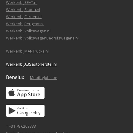
WerkenbijSEAT.nl
WerkenbijSkoda.nl
WerkenbijCitroen.nl
WerkenbijPeugeot.nl
WerkenbijVolkswagen.nl
WerkenbijVolkswagenBedrijfswagens.nl
WerkenbijMANTrucks.nl
WerkenbijABSautoherstel.nl
Benelux
MobilityJobs.be
T +31 78 6209888