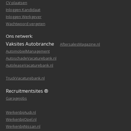
CV plaatsen
Inloggen Kandidaat
Inloggen Werkgever
Wachtwoord vergeten
Ons netwerk:
Vaksites Autobranche
AftersalesMagazine.nl
AutomobielManagement
AutoschadeVacaturebank.nl
AutoleaseVacaturebank.nl
TruckVacaturebank.nl
Recruitmentsites ®
Garagejobs
WerkenbijAudi.nl
WerkenbijOpel.nl
WerkenbijNissan.nl