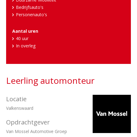
Bedrijfsauto's
Personenauto's
Aantal uren
40 uur
In overleg
Leerling automonteur
Locatie
Valkenswaard
Opdrachtgever
Van Mossel Automotive Groep