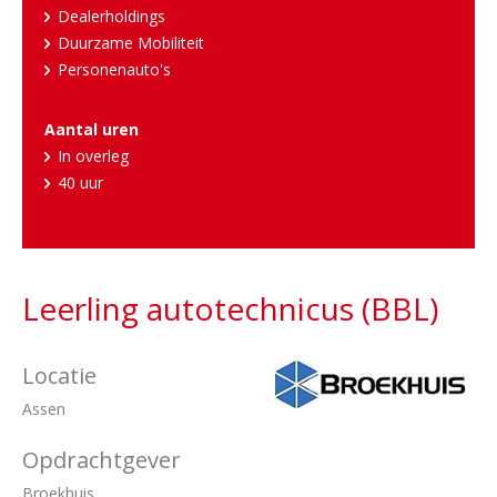
Dealerholdings
Duurzame Mobiliteit
Personenauto's
Aantal uren
In overleg
40 uur
Leerling autotechnicus (BBL)
Locatie
Assen
Opdrachtgever
Broekhuis