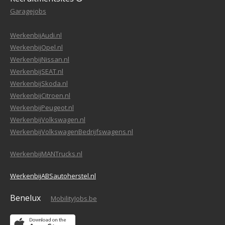
Garagejobs
WerkenbijAudi.nl
WerkenbijOpel.nl
WerkenbijNissan.nl
WerkenbijSEAT.nl
WerkenbijSkoda.nl
WerkenbijCitroen.nl
WerkenbijPeugeot.nl
WerkenbijVolkswagen.nl
WerkenbijVolkswagenBedrijfswagens.nl
WerkenbijMANTrucks.nl
WerkenbijABSautoherstel.nl
Benelux
MobilityJobs.be