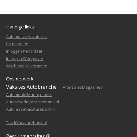
Handige links
Automotive vacatures
CV plaatsen
Inloggen Kandidaat
Inloggen Werkgever
Wachtwoord vergeten
Ons netwerk:
Vaksites Autobranche
AftersalesMagazine.nl
AutomobielManagement
AutoschadeVacaturebank.nl
AutoleaseVacaturebank.nl
TruckVacaturebank.nl
Recruitmentsites ®