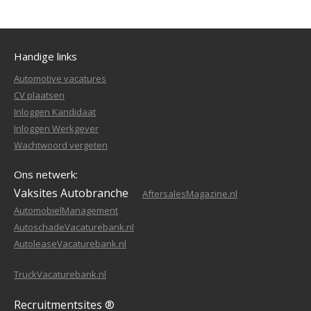
Handige links
Automotive vacatures
CV plaatsen
Inloggen Kandidaat
Inloggen Werkgever
Wachtwoord vergeten
Ons netwerk:
Vaksites Autobranche
AftersalesMagazine.nl
AutomobielManagement
AutoschadeVacaturebank.nl
AutoleaseVacaturebank.nl
TruckVacaturebank.nl
Recruitmentsites ®