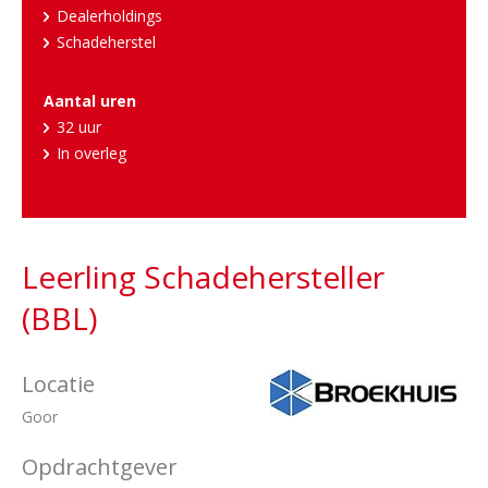
Dealerholdings
Schadeherstel
Aantal uren
32 uur
In overleg
Leerling Schadehersteller
(BBL)
Locatie
Goor
Opdrachtgever