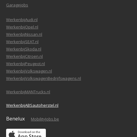
Garagejobs
WerkenbijAudi.nl
WerkenbijOpel.nl
WerkenbijNissan.nl
WerkenbijSEAT.nl
WerkenbijSkoda.nl
WerkenbijCitroen.nl
WerkenbijPeugeot.nl
WerkenbijVolkswagen.nl
WerkenbijVolkswagenBedrijfswagens.nl
WerkenbijMANTrucks.nl
WerkenbijABSautoherstel.nl
Benelux
MobilityJobs.be