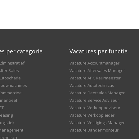
es per categorie
Vacatures per functie
dministratief
Vacature Accountmanager
fter Sales
Vacature Aftersales Manager
Autoschade
Vacature APK Keurmeester
 Bouwmachines
Vacature Autotechnicus
Commercieel
Vacature Fleetsales Manager
inancieel
Vacature Service Adviseur
CT
Vacature Verkoopadviseur
Leasing
Vacature Verkoopleider
ogistiek
Vacature Vestigings Manager
 Management
Vacature Bandenmonteur
Technisch