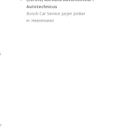
Autotechnicus
Bosch Car Service Jurjen Jonker
in
Heerenveen
s
r