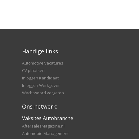
Handige links
Automotive vacatures
CV plaatsen
Inloggen Kandidaat
Inloggen Werkgever
Wachtwoord vergeten
Ons netwerk:
Vaksites Autobranche
AftersalesMagazine.nl
AutomobielManagement