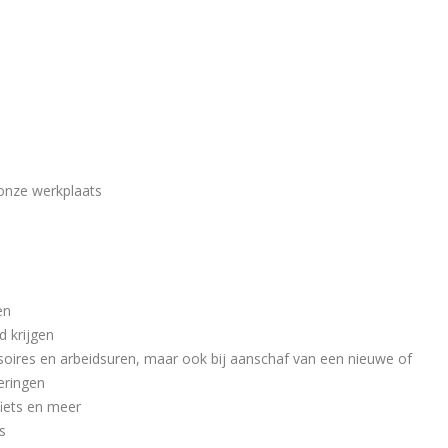
onze werkplaats
en
d krijgen
ssoires en arbeidsuren, maar ook bij aanschaf van een nieuwe of
eringen
iets en meer
s