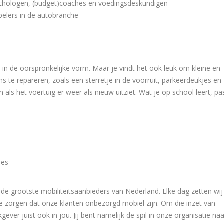
sychologen, (budget)coaches en voedingsdeskundigen
pelers in de autobranche
gt in de oorspronkelijke vorm. Maar je vindt het ook leuk om kleine en
 te repareren, zoals een sterretje in de voorruit, parkeerdeukjes en
n als het voertuig er weer als nieuw uitziet. Wat je op school leert, pa
ies
n de grootste mobiliteitsaanbieders van Nederland. Elke dag zetten wij
e zorgen dat onze klanten onbezorgd mobiel zijn. Om die inzet van
ver juist ook in jou. Jij bent namelijk de spil in onze organisatie naa