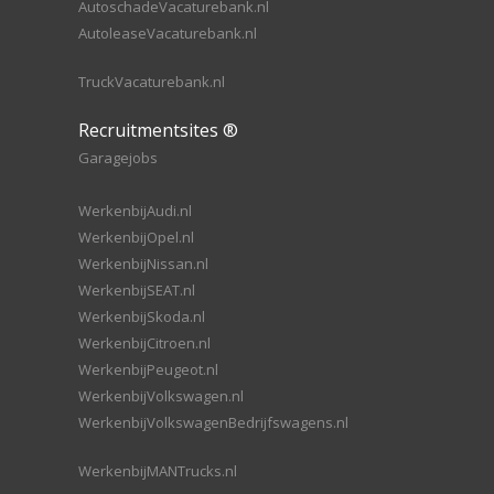
AutoschadeVacaturebank.nl
AutoleaseVacaturebank.nl
TruckVacaturebank.nl
Recruitmentsites ®
Garagejobs
WerkenbijAudi.nl
WerkenbijOpel.nl
WerkenbijNissan.nl
WerkenbijSEAT.nl
WerkenbijSkoda.nl
WerkenbijCitroen.nl
WerkenbijPeugeot.nl
WerkenbijVolkswagen.nl
WerkenbijVolkswagenBedrijfswagens.nl
WerkenbijMANTrucks.nl