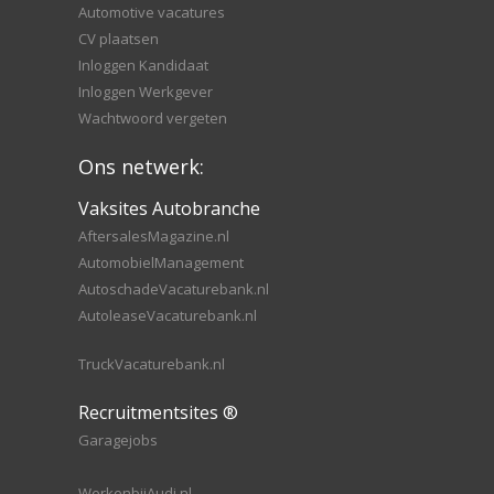
Automotive vacatures
CV plaatsen
Inloggen Kandidaat
Inloggen Werkgever
Wachtwoord vergeten
Ons netwerk:
Vaksites Autobranche
AftersalesMagazine.nl
AutomobielManagement
AutoschadeVacaturebank.nl
AutoleaseVacaturebank.nl
TruckVacaturebank.nl
Recruitmentsites ®
Garagejobs
WerkenbijAudi.nl