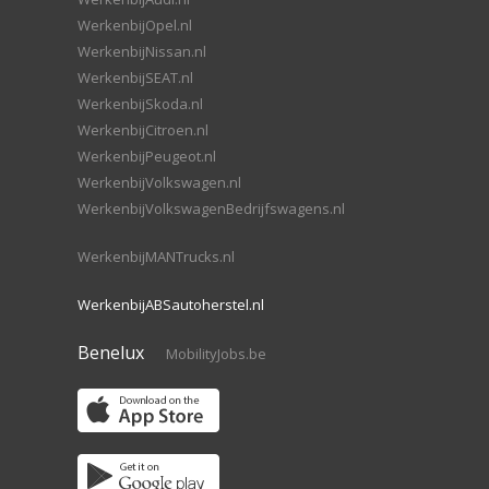
WerkenbijOpel.nl
WerkenbijNissan.nl
WerkenbijSEAT.nl
WerkenbijSkoda.nl
WerkenbijCitroen.nl
WerkenbijPeugeot.nl
WerkenbijVolkswagen.nl
WerkenbijVolkswagenBedrijfswagens.nl
WerkenbijMANTrucks.nl
WerkenbijABSautoherstel.nl
Benelux
MobilityJobs.be