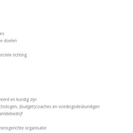
ies
de doelen
ciële richting
eerd en kundig zijn
sychologen, (budget)coaches en voedingsdeskundigen
miliebedrijf
mensgerichte organisatie