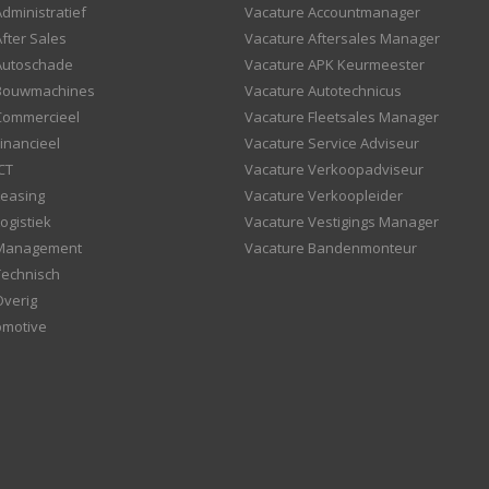
dministratief
Vacature Accountmanager
fter Sales
Vacature Aftersales Manager
Autoschade
Vacature APK Keurmeester
 Bouwmachines
Vacature Autotechnicus
Commercieel
Vacature Fleetsales Manager
inancieel
Vacature Service Adviseur
CT
Vacature Verkoopadviseur
Leasing
Vacature Verkoopleider
ogistiek
Vacature Vestigings Manager
 Management
Vacature Bandenmonteur
Technisch
Overig
omotive