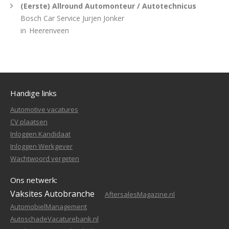
(Eerste) Allround Automonteur / Autotechnicus
Bosch Car Service Jurjen Jonker
in
Heerenveen
Handige links
Automotive vacatures
CV plaatsen
Inloggen Kandidaat
Inloggen Werkgever
Wachtwoord vergeten
Ons netwerk:
Vaksites Autobranche
AftersalesMagazine.nl
AutomobielManagement
AutoschadeVacaturebank.nl