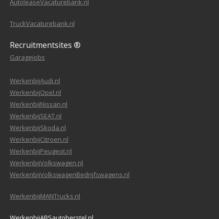
AutoleaseVacaturebank.nl
TruckVacaturebank.nl
Recruitmentsites ®
Garagejobs
WerkenbijAudi.nl
WerkenbijOpel.nl
WerkenbijNissan.nl
WerkenbijSEAT.nl
WerkenbijSkoda.nl
WerkenbijCitroen.nl
WerkenbijPeugeot.nl
WerkenbijVolkswagen.nl
WerkenbijVolkswagenBedrijfswagens.nl
WerkenbijMANTrucks.nl
WerkenbijABSautoherstel.nl