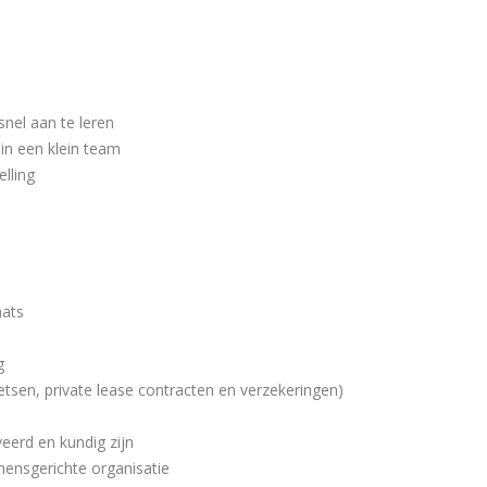
nel aan te leren
in een klein team
elling
aats
g
ietsen, private lease contracten en verzekeringen)
eerd en kundig zijn
mensgerichte organisatie