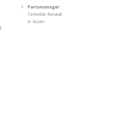
Partsmanager
Terwolde Renault
in
Assen
g
e