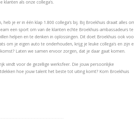
e klanten als onze collega’s.
 heb je er in één klap 1.800 collega’s bij. Bij Broekhuis draait alles o
s team een sport om van de klanten echte Broekhuis-ambassadeurs te
willen helpen en te denken in oplossingen. Dit doet Broekhuis ook voo
ts om je eigen auto te onderhouden, krijg je leuke collega’s en zijn e
toekomst? Laten we samen ervoor zorgen, dat je daar gaat komen.
ijk vindt voor de gezellige werksfeer. Die jouw persoonlijke
tdekken hoe jouw talent het beste tot uiting komt? Kom Broekhuis