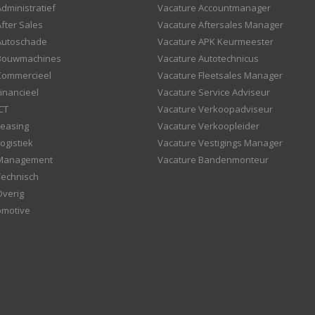
dministratief
Vacature Accountmanager
fter Sales
Vacature Aftersales Manager
Autoschade
Vacature APK Keurmeester
 Bouwmachines
Vacature Autotechnicus
Commercieel
Vacature Fleetsales Manager
inancieel
Vacature Service Adviseur
CT
Vacature Verkoopadviseur
Leasing
Vacature Verkoopleider
ogistiek
Vacature Vestigings Manager
 Management
Vacature Bandenmonteur
Technisch
Overig
omotive