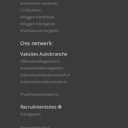
Automotive vacatures
CV plaatsen
Inloggen Kandidaat
Inloggen Werkgever
Wachtwoord vergeten
Ons netwerk:
Vaksites Autobranche
AftersalesMagazine.nl
AutomobielManagement
AutoschadeVacaturebank.nl
AutoleaseVacaturebank.nl
TruckVacaturebank.nl
Recruitmentsites ®
Garagejobs
WerkenbijAudi.nl