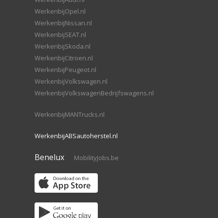
WerkenbijOpel.nl
WerkenbijNissan.nl
WerkenbijSEAT.nl
WerkenbijSkoda.nl
WerkenbijCitroen.nl
WerkenbijPeugeot.nl
WerkenbijVolkswagen.nl
WerkenbijVolkswagenBedrijfswagens.nl
WerkenbijMANTrucks.nl
WerkenbijABSautoherstel.nl
Benelux
MobilityJobs.be