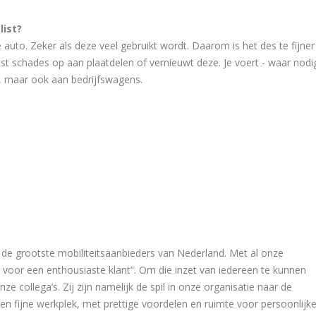
list?
 auto. Zeker als deze veel gebruikt wordt. Daarom is het des te fijner
 lost schades op aan plaatdelen of vernieuwt deze. Je voert - waar nodi
s, maar ook aan bedrijfswagens.
n de grootste mobiliteitsaanbieders van Nederland. Met al onze
s voor een enthousiaste klant”. Om die inzet van iedereen te kunnen
ze collega’s. Zij zijn namelijk de spil in onze organisatie naar de
een fijne werkplek, met prettige voordelen en ruimte voor persoonlijk