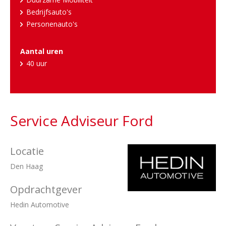
Bedrijfsauto's
Personenauto's
Aantal uren
40 uur
Service Adviseur Ford
Locatie
Den Haag
Opdrachtgever
Hedin Automotive