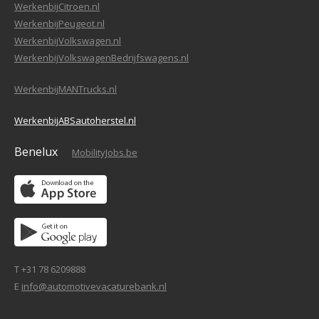
WerkenbijCitroen.nl
WerkenbijPeugeot.nl
WerkenbijVolkswagen.nl
WerkenbijVolkswagenBedrijfswagens.nl
WerkenbijMANTrucks.nl
WerkenbijABSautoherstel.nl
Benelux
MobilityJobs.be
T +31 78 6209888
E
info@automotivevacaturebank.nl