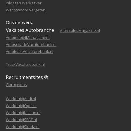
Inloggen Werkgever
Wachtwoord vergeten
Ons netwerk:
Vaksites Autobranche
AftersalesMagazine.nl
AutomobielManagement
AutoschadeVacaturebank.nl
AutoleaseVacaturebank.nl
TruckVacaturebank.nl
Recruitmentsites ®
Garagejobs
WerkenbijAudi.nl
WerkenbijOpel.nl
WerkenbijNissan.nl
WerkenbijSEAT.nl
WerkenbijSkoda.nl