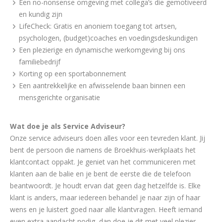
Een no-nonsense omgeving met collega’s die gemotiveerd
en kundig zijn
LifeCheck: Gratis en anoniem toegang tot artsen,
psychologen, (budget)coaches en voedingsdeskundigen
Een plezierige en dynamische werkomgeving bij ons
familiebedrijf
Korting op een sportabonnement
Een aantrekkelijke en afwisselende baan binnen een
mensgerichte organisatie
Wat doe je als Service Adviseur?
Onze service adviseurs doen alles voor een tevreden klant. Jij
bent de persoon die namens de Broekhuis-werkplaats het
klantcontact oppakt. Je geniet van het communiceren met
klanten aan de balie en je bent de eerste die de telefoon
beantwoordt. Je houdt ervan dat geen dag hetzelfde is. Elke
klant is anders, maar iedereen behandel je naar zijn of haar
wens en je luistert goed naar alle klantvragen. Heeft iemand
even extra aandacht nodig, dan doe je dit met veel plezier.