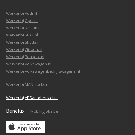
WerkenbijAudi.nl
WerkenbijOpel.nl
WerkenbijNissan.nl
WerkenbijSEAT.nl
WerkenbijSkoda.nl
WerkenbijCitroen.nl
WerkenbijPeugeot.nl
WerkenbijVolkswagen.nl
WerkenbijVolkswagenBedrijfswagens.nl
WerkenbijMANTrucks.nl
WerkenbijABSautoherstel.nl
Benelux
MobilityJobs.be