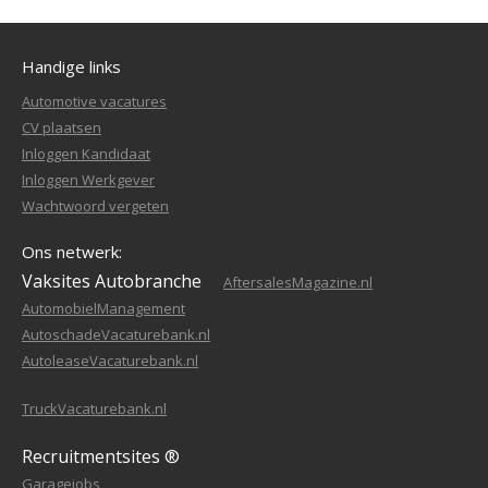
Handige links
Automotive vacatures
CV plaatsen
Inloggen Kandidaat
Inloggen Werkgever
Wachtwoord vergeten
Ons netwerk:
Vaksites Autobranche
AftersalesMagazine.nl
AutomobielManagement
AutoschadeVacaturebank.nl
AutoleaseVacaturebank.nl
TruckVacaturebank.nl
Recruitmentsites ®
Garagejobs