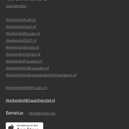
Garagejobs
WerkenbijAudi.nl
WerkenbijOpel.nl
WerkenbijNissan.nl
WerkenbijSEAT.nl
WerkenbijSkoda.nl
WerkenbijCitroen.nl
WerkenbijPeugeot.nl
WerkenbijVolkswagen.nl
WerkenbijVolkswagenBedrijfswagens.nl
WerkenbijMANTrucks.nl
WerkenbijABSautoherstel.nl
Benelux
MobilityJobs.be