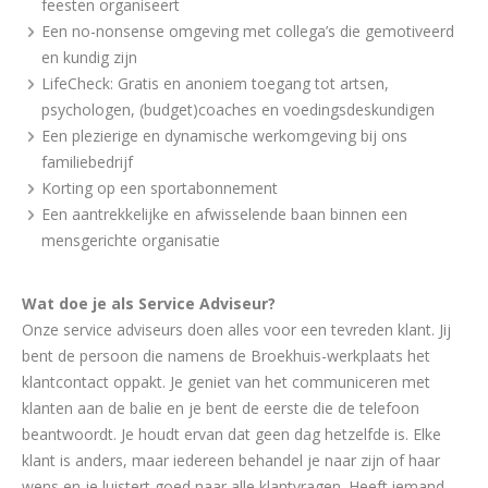
feesten organiseert
Een no-nonsense omgeving met collega’s die gemotiveerd
en kundig zijn
LifeCheck: Gratis en anoniem toegang tot artsen,
psychologen, (budget)coaches en voedingsdeskundigen
Een plezierige en dynamische werkomgeving bij ons
familiebedrijf
Korting op een sportabonnement
Een aantrekkelijke en afwisselende baan binnen een
mensgerichte organisatie
Wat doe je als Service Adviseur?
Onze service adviseurs doen alles voor een tevreden klant. Jij
bent de persoon die namens de Broekhuis-werkplaats het
klantcontact oppakt. Je geniet van het communiceren met
klanten aan de balie en je bent de eerste die de telefoon
beantwoordt. Je houdt ervan dat geen dag hetzelfde is. Elke
klant is anders, maar iedereen behandel je naar zijn of haar
wens en je luistert goed naar alle klantvragen. Heeft iemand