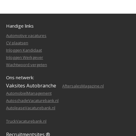
Handige links
Automotive vacatures
CV plaatsen
Inloggen Kandidaat
Inloggen Werkgever
Wachtwoord vergeten
Ons netwerk:
Vaksites Autobranche
AftersalesMagazine.nl
AutomobielManagement
AutoschadeVacaturebank.nl
AutoleaseVacaturebank.nl
TruckVacaturebank.nl
Recruitmentsites ®