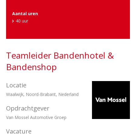
Aantal uren
40 uur
Teamleider Bandenhotel &
Bandenshop
Locatie
Waalwijk, Noord-Brabant, Nederland
Opdrachtgever
Van Mossel Automotive Groep
Vacature