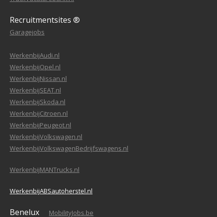
Recruitmentsites ®
Garagejobs
WerkenbijAudi.nl
WerkenbijOpel.nl
WerkenbijNissan.nl
WerkenbijSEAT.nl
WerkenbijSkoda.nl
WerkenbijCitroen.nl
WerkenbijPeugeot.nl
WerkenbijVolkswagen.nl
WerkenbijVolkswagenBedrijfswagens.nl
WerkenbijMANTrucks.nl
WerkenbijABSautoherstel.nl
Benelux
MobilityJobs.be