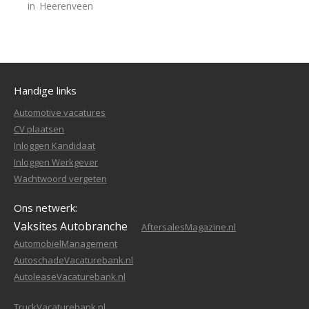
in
Heerenveen
Handige links
Automotive vacatures
CV plaatsen
Inloggen Kandidaat
Inloggen Werkgever
Wachtwoord vergeten
Ons netwerk:
Vaksites Autobranche
AftersalesMagazine.nl
AutomobielManagement
AutoschadeVacaturebank.nl
AutoleaseVacaturebank.nl
TruckVacaturebank.nl