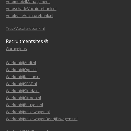
AutomobielManagement
AutoschadeVacaturebank.nl
AutoleaseVacaturebank.nl
TruckVacaturebank.nl
Recruitmentsites ®
Garagejobs
WerkenbijAudi.nl
WerkenbijOpel.nl
WerkenbijNissan.nl
WerkenbijSEAT.nl
WerkenbijSkoda.nl
WerkenbijCitroen.nl
WerkenbijPeugeot.nl
WerkenbijVolkswagen.nl
WerkenbijVolkswagenBedrijfswagens.nl