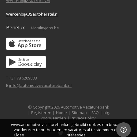
WerkenbijMANTrucks.nl
WerkenbijABSautoherstel.nl
Benelux
MobilityJobs.be
T +31 78 6209888
E
info@automotivevacaturebank.nl
© Copyright 2026 Automotive Vacaturebank
|
Registeren
|
Home
|
Sitemap
|
FAQ
|
alg.
voorwaarden
|
Privacy Policy
www.automotivevacaturebank.nl gebruikt cookies om bepaalde
voorkeuren te onthouden en vacatures af te stemmen op je
Close
interesses.