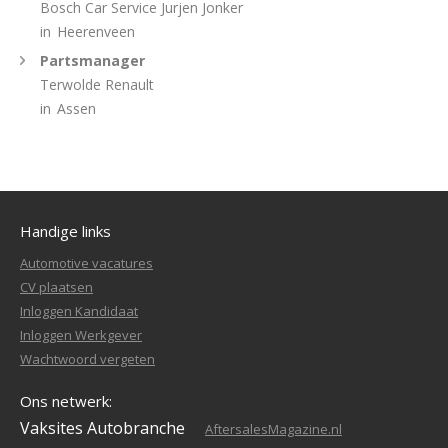
Bosch Car Service Jurjen Jonker
in
Heerenveen
Partsmanager
Terwolde Renault
in
Assen
Handige links
Automotive vacatures
CV plaatsen
Inloggen Kandidaat
Inloggen Werkgever
Wachtwoord vergeten
Ons netwerk:
Vaksites Autobranche
AftersalesMagazine.nl