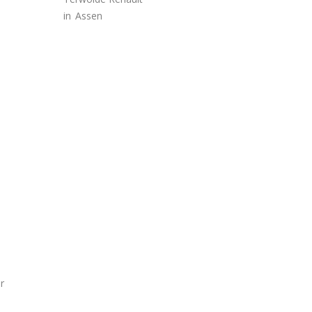
in
Assen
r