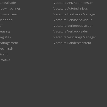
Autoschade
Vacature APK Keurmeester
 Bouwmachines
Vacature Autotechnicus
Commercieel
Vacature Fleetsales Manager
inancieel
Vacature Service Adviseur
CT
Vacature Verkoopadviseur
Leasing
Vacature Verkoopleider
ogistiek
Vacature Vestigings Manager
 Management
Vacature Bandenmonteur
Technisch
Overig
omotive