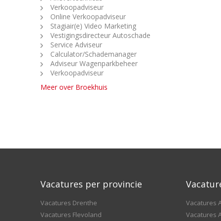
Verkoopadviseur
Online Verkoopadviseur
Stagiair(e) Video Marketing
Vestigingsdirecteur Autoschade
Service Adviseur
Calculator/Schademanager
Adviseur Wagenparkbeheer
Verkoopadviseur
Meer over Broekhuis
Vacatures per provincie
Vacatur
Vacatures Drenthe
Vacatures A
Vacatures Flevoland
Vacatures A