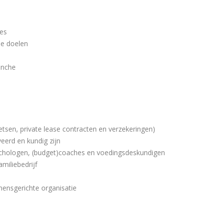
ies
de doelen
anche
ietsen, private lease contracten en verzekeringen)
eerd en kundig zijn
sychologen, (budget)coaches en voedingsdeskundigen
miliebedrijf
mensgerichte organisatie