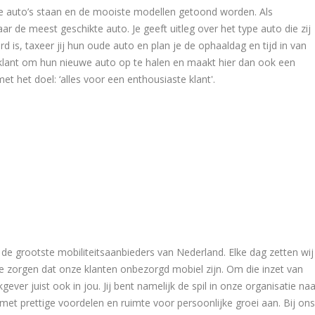
 auto’s staan en de mooiste modellen getoond worden. Als
r de meest geschikte auto. Je geeft uitleg over het type auto die zij
rd is, taxeer jij hun oude auto en plan je de ophaaldag en tijd in van
e klant om hun nieuwe auto op te halen en maakt hier dan ook een
et het doel: ‘alles voor een enthousiaste klant'.
n de grootste mobiliteitsaanbieders van Nederland. Elke dag zetten wij
e zorgen dat onze klanten onbezorgd mobiel zijn. Om die inzet van
ver juist ook in jou. Jij bent namelijk de spil in onze organisatie naa
met prettige voordelen en ruimte voor persoonlijke groei aan. Bij ons