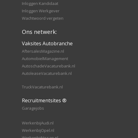
Inloggen Kandidaat
Inloggen Werkgever
Wachtwoord vergeten
Ons netwerk:
Vaksites Autobranche
AftersalesMagazine.nl
AutomobielManagement
AutoschadeVacaturebank.nl
AutoleaseVacaturebank.nl
TruckVacaturebank.nl
Recruitmentsites ®
Garagejobs
WerkenbijAudi.nl
WerkenbijOpel.nl
WerkenbijNissan.nl