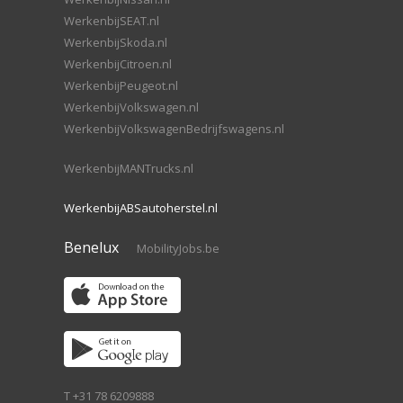
WerkenbijSEAT.nl
WerkenbijSkoda.nl
WerkenbijCitroen.nl
WerkenbijPeugeot.nl
WerkenbijVolkswagen.nl
WerkenbijVolkswagenBedrijfswagens.nl
WerkenbijMANTrucks.nl
WerkenbijABSautoherstel.nl
Benelux
MobilityJobs.be
T +31 78 6209888