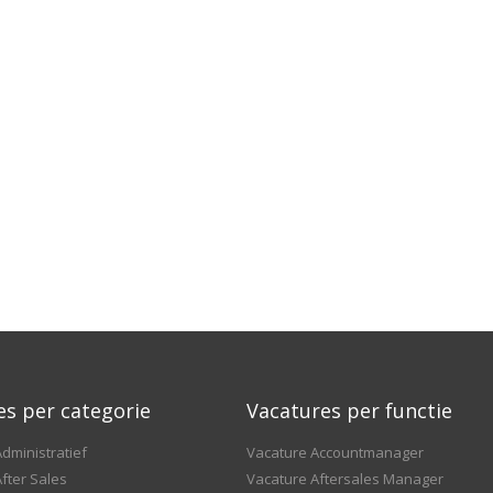
es per categorie
Vacatures per functie
dministratief
Vacature Accountmanager
fter Sales
Vacature Aftersales Manager