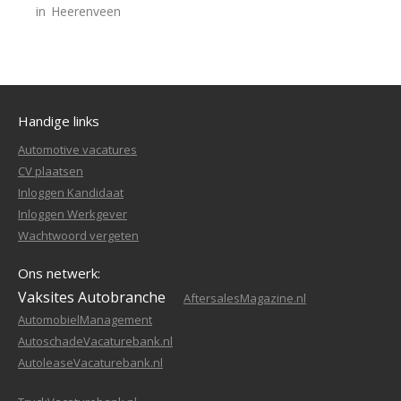
in
Heerenveen
Handige links
Automotive vacatures
CV plaatsen
Inloggen Kandidaat
Inloggen Werkgever
Wachtwoord vergeten
Ons netwerk:
Vaksites Autobranche
AftersalesMagazine.nl
AutomobielManagement
AutoschadeVacaturebank.nl
AutoleaseVacaturebank.nl