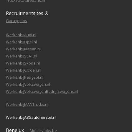
TruckVacaturebank.nl
Recruitmentsites ®
Garagejobs
WerkenbijAudi.nl
WerkenbijOpel.nl
WerkenbijNissan.nl
WerkenbijSEAT.nl
WerkenbijSkoda.nl
WerkenbijCitroen.nl
WerkenbijPeugeot.nl
WerkenbijVolkswagen.nl
WerkenbijVolkswagenBedrijfswagens.nl
WerkenbijMANTrucks.nl
WerkenbijABSautoherstel.nl
Benelux
MobilityJobs.be