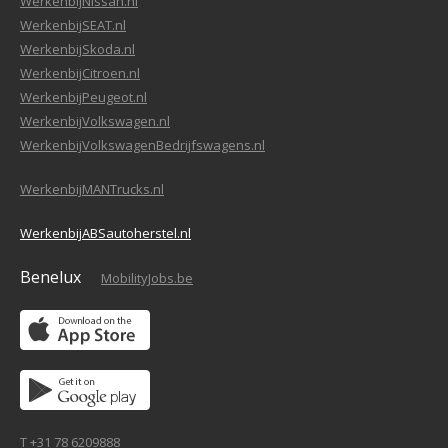
WerkenbijNissan.nl
WerkenbijSEAT.nl
WerkenbijSkoda.nl
WerkenbijCitroen.nl
WerkenbijPeugeot.nl
WerkenbijVolkswagen.nl
WerkenbijVolkswagenBedrijfswagens.nl
WerkenbijMANTrucks.nl
WerkenbijABSautoherstel.nl
Benelux
MobilityJobs.be
T +31 78 6209888