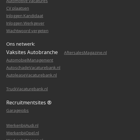
Automotive vacatures
CV plaatsen
Inloggen Kandidaat
Inloggen Werkgever
Wachtwoord vergeten
Ons netwerk:
Vaksites Autobranche
AftersalesMagazine.nl
AutomobielManagement
AutoschadeVacaturebank.nl
AutoleaseVacaturebank.nl
TruckVacaturebank.nl
Recruitmentsites ®
Garagejobs
WerkenbijAudi.nl
WerkenbijOpel.nl