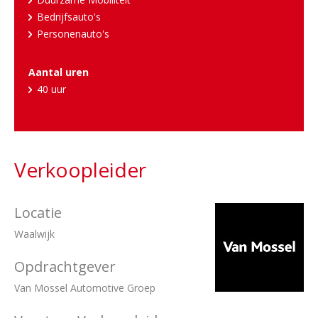
Bedrijfsauto's
Personenauto's
Aantal uren
40 uur
Verkoopleider
Locatie
Waalwijk
Opdrachtgever
Van Mossel Automotive Groep