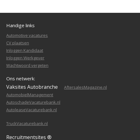
Handige links
Automotive vacatures
CV plaatsen
Inloggen Kandidaat
Inloggen Werkgever
Wachtwoord vergeten
Ons netwerk:
Vaksites Autobranche
AftersalesMagazine.nl
AutomobielManagement
AutoschadeVacaturebank.nl
AutoleaseVacaturebank.nl
TruckVacaturebank.nl
Recruitmentsites ®