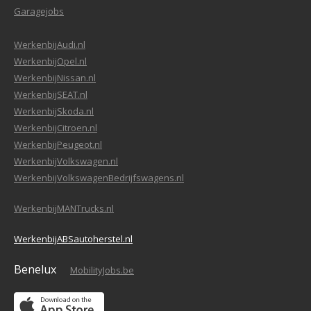
Garagejobs
WerkenbijAudi.nl
WerkenbijOpel.nl
WerkenbijNissan.nl
WerkenbijSEAT.nl
WerkenbijSkoda.nl
WerkenbijCitroen.nl
WerkenbijPeugeot.nl
WerkenbijVolkswagen.nl
WerkenbijVolkswagenBedrijfswagens.nl
WerkenbijMANTrucks.nl
WerkenbijABSautoherstel.nl
Benelux
MobilityJobs.be