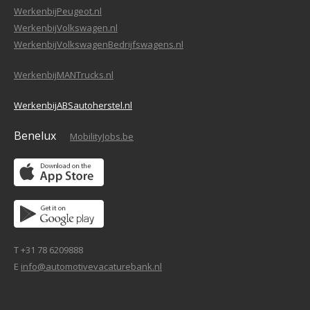
WerkenbijPeugeot.nl
WerkenbijVolkswagen.nl
WerkenbijVolkswagenBedrijfswagens.nl
WerkenbijMANTrucks.nl
WerkenbijABSautoherstel.nl
Benelux
MobilityJobs.be
T +31 78 6209888
E
info@automotivevacaturebank.nl