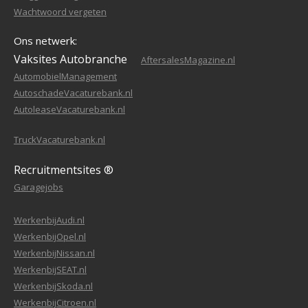
Wachtwoord vergeten
Ons netwerk:
Vaksites Autobranche
AftersalesMagazine.nl
AutomobielManagement
AutoschadeVacaturebank.nl
AutoleaseVacaturebank.nl
TruckVacaturebank.nl
Recruitmentsites ®
Garagejobs
WerkenbijAudi.nl
WerkenbijOpel.nl
WerkenbijNissan.nl
WerkenbijSEAT.nl
WerkenbijSkoda.nl
WerkenbijCitroen.nl