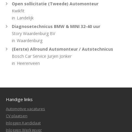
Open sollicitatie (Tweede) Automonteur
Kwikfit
in
Landelijk
Diagnosetechnicus BMW & MINI 32-40 uur
Story Waardenburg BV
in
Waardenburg
(Eerste) Allround Automonteur / Autotechnicus
Bosch Car Service Jurjen Jonker
in
Heerenveen
Handige links
Automotive vacatures
CV plaatsen
Inloggen Kandidaat
Inloggen Werkgever