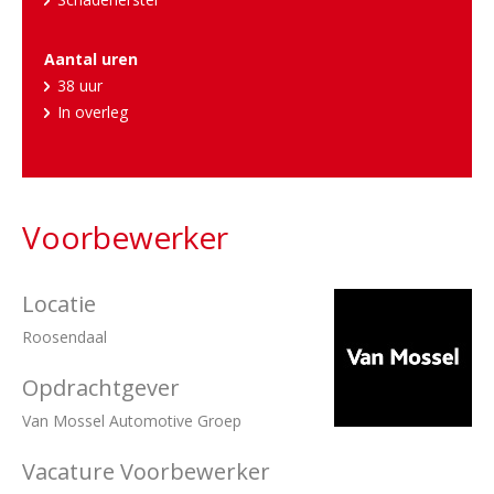
Aantal uren
38 uur
In overleg
Voorbewerker
Locatie
Roosendaal
Opdrachtgever
Van Mossel Automotive Groep
Vacature Voorbewerker