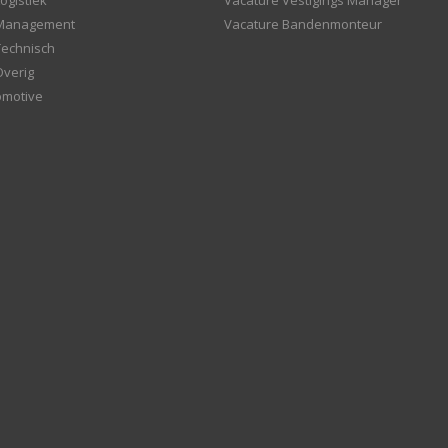
ogistiek
Vacature Vestigings Manager
 Management
Vacature Bandenmonteur
Technisch
Overig
omotive