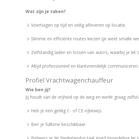
Wat zijn je taken?
Voertuigen op tijd en veilig afleveren op locatie.
Slimme en efficiënte routes kiezen (je weet smalle w
Zelfstandig laden en lossen van auto’s, waarbij je let
Altijd professioneel en klantvriendelijk communiceren.
Profiel Vrachtwagenchauffeur
Wie ben jij?
Jij houdt van de vrijheid op de weg en werkt graag zelfsta
Heb je een geldig C- of CE-rijbewijs.
Ben je fulltime beschikbaar.
Beheers je de Nederlandse taal goed (mondeling én sch