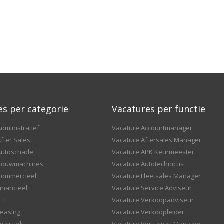
es per categorie
Vacatures per functie
dministratief
Vacature Accountmanager
fter Sales
Vacature Aftersales Manager
Autoschade
Vacature APK Keurmeester
 Bouwmachines
Vacature Autotechnicus
Commercieel
Vacature Fleetsales Manager
inancieel
Vacature Service Adviseur
CT
Vacature Verkoopadviseur
Leasing
Vacature Verkoopleider