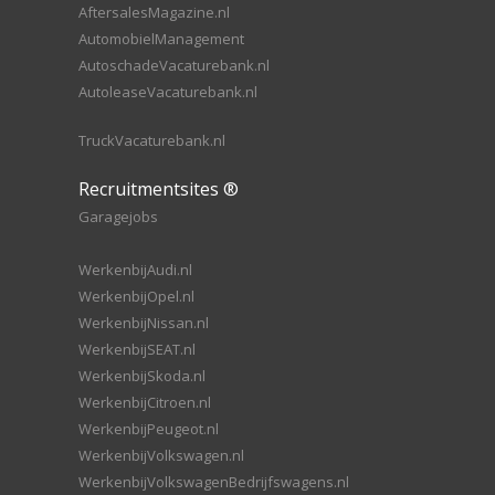
AftersalesMagazine.nl
AutomobielManagement
AutoschadeVacaturebank.nl
AutoleaseVacaturebank.nl
TruckVacaturebank.nl
Recruitmentsites ®
Garagejobs
WerkenbijAudi.nl
WerkenbijOpel.nl
WerkenbijNissan.nl
WerkenbijSEAT.nl
WerkenbijSkoda.nl
WerkenbijCitroen.nl
WerkenbijPeugeot.nl
WerkenbijVolkswagen.nl
WerkenbijVolkswagenBedrijfswagens.nl