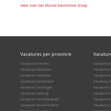
Meer over Van Mossel Automotive Groep
Vacatures per provincie
Vacatur
Vacatures Drenthe
Vacatures A
Vacatures Flevoland
Vacatures A
Vacatures Friesland
Vacatures 
Vacatures Gelderland
Vacatures
Vacatures Groningen
Vacatures 
Vacatures Limburg
Vacatures F
Vacatures Noord-Brabant
Vacatures I
Vacatures Noord-Holland
Vacatures 