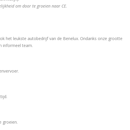
gelijkheid om door te groeien naar CE.
ook het leukste autobedrijf van de Benelux. Ondanks onze grootte
n informeel team.
envervoer.
ijd.
e groeien.