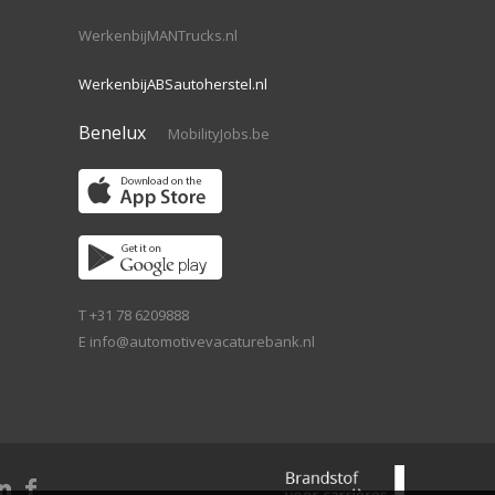
WerkenbijMANTrucks.nl
WerkenbijABSautoherstel.nl
Benelux
MobilityJobs.be
T +31 78 6209888
E
info@automotivevacaturebank.nl