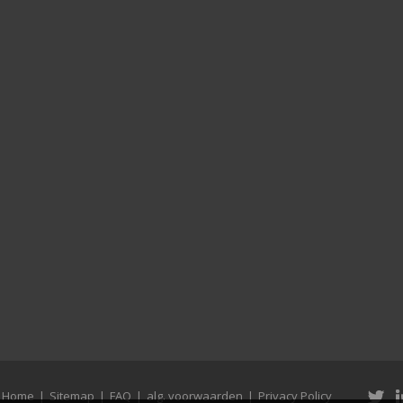
Home
|
Sitemap
|
FAQ
|
alg. voorwaarden
|
Privacy Policy