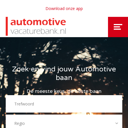
Download onze app
Zoek en vind jouw Automotive
baan
De meeste keus, de beste baan