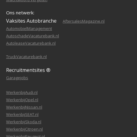
Ons netwerk:
Vaksites Autobranche
AftersalesMagazine.nl
AutomobielManagement
AutoschadeVacaturebank.nl
AutoleaseVacaturebank.nl
TruckVacaturebank.nl
Recruitmentsites ®
Garagejobs
WerkenbijAudi.nl
WerkenbijOpel.nl
WerkenbijNissan.nl
WerkenbijSEAT.nl
WerkenbijSkoda.nl
WerkenbijCitroen.nl
WerkenbijPeugeot.nl