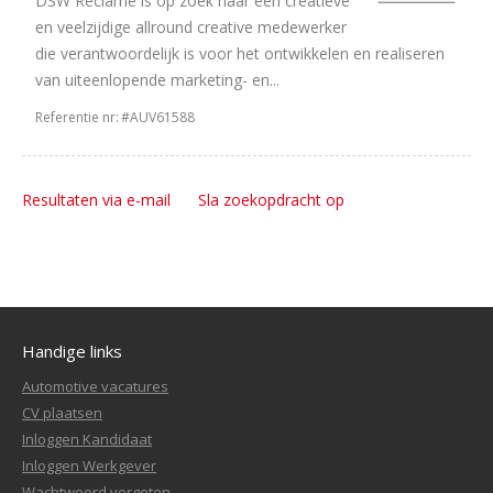
DSW Reclame is op zoek naar een creatieve
en veelzijdige allround creative medewerker
die verantwoordelijk is voor het ontwikkelen en realiseren
van uiteenlopende marketing- en...
Referentie nr:
#AUV61588
Resultaten via e-mail
Sla zoekopdracht op
Handige links
Automotive vacatures
CV plaatsen
Inloggen Kandidaat
Inloggen Werkgever
Wachtwoord vergeten