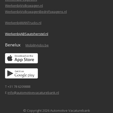
WerkenbijVolkswagen.nl
WerkenbijVolkswagenBedrijfswagens.nl
WerkenbijMANTrucks.nl
WerkenbijABSautoherstel.nl
Benelux
MobilityJobs.be
T +31 78 6209888
E
info@automotivevacaturebank.nl
© Copyright 2026 Automotive Vacaturebank