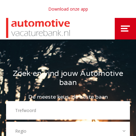
Download onze app
Zoek en vind jouw Automotive
baan
De meeste keus, de beste baan