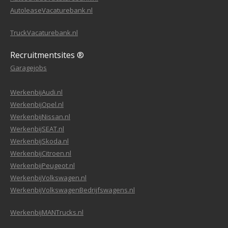
AutoleaseVacaturebank.nl
TruckVacaturebank.nl
Recruitmentsites ®
Garagejobs
WerkenbijAudi.nl
WerkenbijOpel.nl
WerkenbijNissan.nl
WerkenbijSEAT.nl
WerkenbijSkoda.nl
WerkenbijCitroen.nl
WerkenbijPeugeot.nl
WerkenbijVolkswagen.nl
WerkenbijVolkswagenBedrijfswagens.nl
WerkenbijMANTrucks.nl