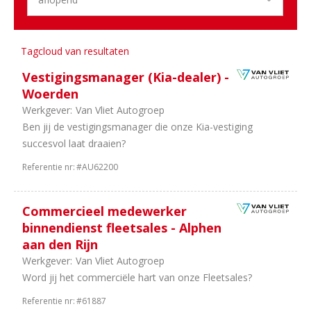
2
40
uur
1
32
Tagcloud van resultaten
uur
Vestigingsmanager (Kia-dealer) -
Woerden
Werkgever:
Van Vliet Autogroep
Ben jij de vestigingsmanager die onze Kia-vestiging
succesvol laat draaien?
Referentie nr:
#AU62200
Commercieel medewerker
binnendienst fleetsales - Alphen
aan den Rijn
Werkgever:
Van Vliet Autogroep
Word jij het commerciële hart van onze Fleetsales?
Referentie nr:
#61887