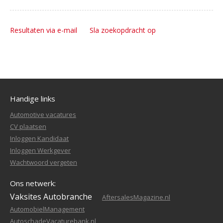
Resultaten via e-mail
Sla zoekopdracht op
Handige links
Automotive vacatures
CV plaatsen
Inloggen Kandidaat
Inloggen Werkgever
Wachtwoord vergeten
Ons netwerk:
Vaksites Autobranche
AftersalesMagazine.nl
AutomobielManagement
AutoschadeVacaturebank.nl