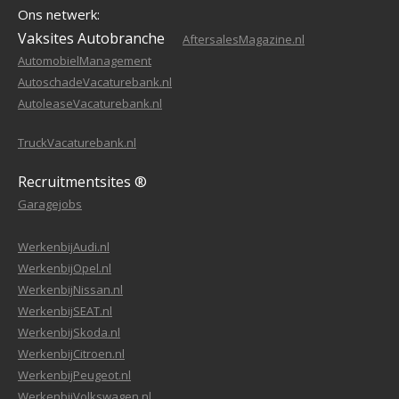
Ons netwerk:
Vaksites Autobranche
AftersalesMagazine.nl
AutomobielManagement
AutoschadeVacaturebank.nl
AutoleaseVacaturebank.nl
TruckVacaturebank.nl
Recruitmentsites ®
Garagejobs
WerkenbijAudi.nl
WerkenbijOpel.nl
WerkenbijNissan.nl
WerkenbijSEAT.nl
WerkenbijSkoda.nl
WerkenbijCitroen.nl
WerkenbijPeugeot.nl
WerkenbijVolkswagen.nl