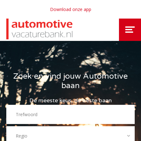
Download onze app
Zoek en vind jouw Automotive
baan
De meeste keus, de beste baan