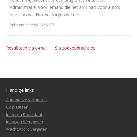
Administratie. Voor iemand die net zo’n hart voor auto's
heeft als wij. Hier verzorgen we de...
Referentie nr:
#AUV56177
Resultaten via e-mail
Sla zoekopdracht op
Handige links
Automotive vacatures
CV plaatsen
Inloggen Kandidaat
Inloggen Werkgever
Wachtwoord vergeten