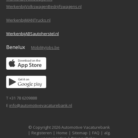
WerkenbijVolkswagenBedrijfswagens.nl
WerkenbijMANTrucks.nl
WerkenbijABSautoherstel.nl
Benelux
MobilityJobs.be
T +31 78 6209888
E
info@automotivevacaturebank.nl
© Copyright 2026 Automotive Vacaturebank
|
Registeren
|
Home
|
Sitemap
|
FAQ
|
alg.