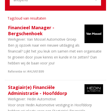
Aantal
uren
Tagcloud van resultaten
1
38
Financieel Manager -
uur
Bergschenhoek
1
In
Werkgever:
Van Mossel Automotive Groep
overleg
Ben jij opzoek naar een nieuwe uitdaging als
financial? Lijkt het jou leuk om samen met een organisatie
te groeien door jouw kennis en kunde in te zetten? Dan
hebben wij de baan voor jou!
Referentie nr:
#AUV61899
Stagiair(e) Financiële
Administratie - Hoofddorp
Werkgever:
Hedin Automotive
Voor onze Hedin Automotive vestiging in Hoofddorp
hebben wij plaats voor een Stagiair(e) Financiële