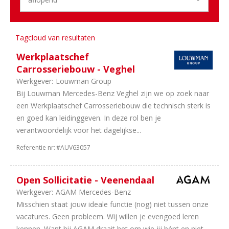
1
Zeeland
1
Randstad
Tagcloud van resultaten
Aantal
uren
Werkplaatschef
Carrosseriebouw - Veghel
6
40
Werkgever:
Louwman Group
uur
Bij Louwman Mercedes-Benz Veghel zijn we op zoek naar
2
38
een Werkplaatschef Carrosseriebouw die technisch sterk is
uur
en goed kan leidinggeven. In deze rol ben je
2
In
verantwoordelijk voor het dagelijkse...
overleg
2
36
Referentie nr:
#AUV63057
uur
Open Sollicitatie - Veenendaal
Werkgever:
AGAM Mercedes-Benz
Misschien staat jouw ideale functie (nog) niet tussen onze
vacatures. Geen probleem. Wij willen je evengoed leren
kennen. Want bij AGAM draait het om wie jij bént en niet