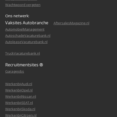
Wachtwoord vergeten
Ons netwerk:
Vaksites Autobranche
AftersalesMagazine.nl
AutomobielManagement
AutoschadeVacaturebank.nl
AutoleaseVacaturebank.nl
TruckVacaturebank.nl
Recruitmentsites ®
Garagejobs
WerkenbijAudi.nl
WerkenbijOpel.nl
WerkenbijNissan.nl
WerkenbijSEAT.nl
WerkenbijSkoda.nl
WerkenbijCitroen.nl