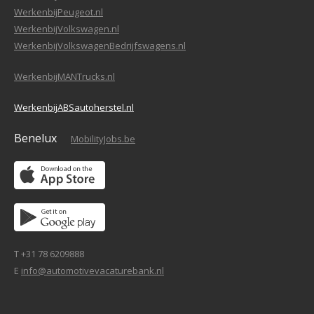
WerkenbijPeugeot.nl
WerkenbijVolkswagen.nl
WerkenbijVolkswagenBedrijfswagens.nl
WerkenbijMANTrucks.nl
WerkenbijABSautoherstel.nl
Benelux
MobilityJobs.be
T +31 78 6209888
E
info@automotivevacaturebank.nl