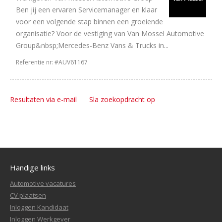
Ben jij een ervaren Servicemanager en klaar
voor een volgende stap binnen een groeiende
organisatie? Voor de vestiging van Van Mossel Automotive
Group&nbsp;Mercedes-Benz Vans & Trucks in...
Referentie nr:
#AUV61167
Resultaten via e-mail
Sla zoekopdracht op
Handige links
Automotive vacatures
CV plaatsen
Inloggen Kandidaat
Inloggen Werkgever