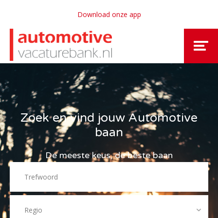
Download onze app
Zoek en vind jouw Automotive
baan
De meeste keus, de beste baan