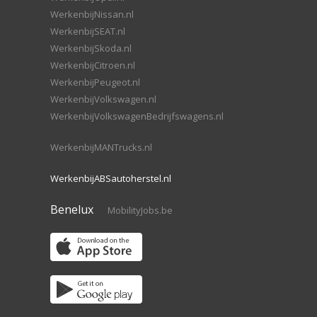
WerkenbijNissan.nl
WerkenbijSEAT.nl
WerkenbijSkoda.nl
WerkenbijCitroen.nl
WerkenbijPeugeot.nl
WerkenbijVolkswagen.nl
WerkenbijVolkswagenBedrijfswagens.nl
WerkenbijMANTrucks.nl
WerkenbijABSautoherstel.nl
Benelux
MobilityJobs.be