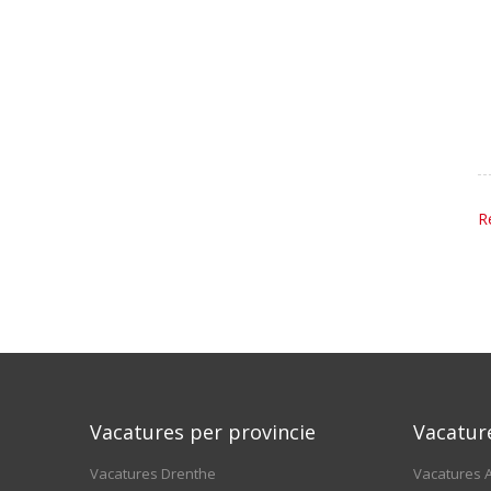
R
Vacatures per provincie
Vacatur
Vacatures Drenthe
Vacatures A