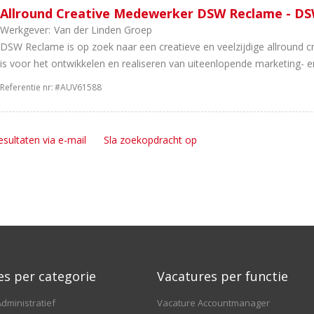
Allround Creative Medewerker DSW Reclame - D
Werkgever:
Van der Linden Groep
DSW Reclame is op zoek naar een creatieve en veelzijdige allround c
is voor het ontwikkelen en realiseren van uiteenlopende marketing- en
Referentie nr:
#AUV61588
esultaten via e-mail
Sla zoekopdracht op
es per categorie
Vacatures per functie
dministratief
Vacature Accountmanager