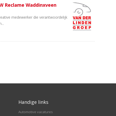
SW Reclame Waddinxveen
reative medewerker die verantwoordelijk
...
Handige links
Automotive vacatures