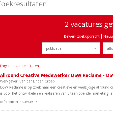
Zoekresultaten
2 vacatures g
Bewerk zoekopdracht
Nieuw
Tagcloud van resultaten
Allround Creative Medewerker DSW Reclame - D
Werkgever:
Van der Linden Groep
DSW Reclame is op zoek naar een creatieve en veelzijdige allround c
is voor het ontwikkelen en realiseren van uiteenlopende marketing- en
Referentie nr:
#AUV61619