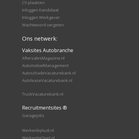
CV plaatsen
Inloggen Kandidaat
Inloggen Werkgever
Wachtwoord vergeten
Ons netwerk:
Vaksites Autobranche
AftersalesMagazine.nl
AutomobielManagement
AutoschadeVacaturebank.nl
AutoleaseVacaturebank.nl
TruckVacaturebank.nl
Recruitmentsites ®
Garagejobs
WerkenbijAudi.nl
WerkenbijOpel.nl