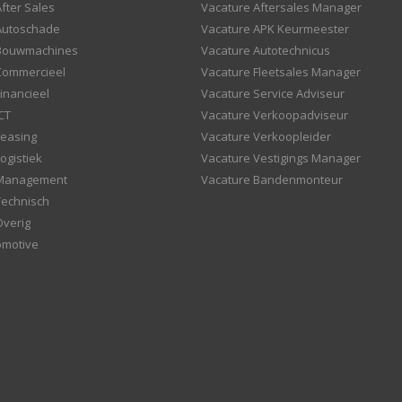
fter Sales
Vacature Aftersales Manager
Autoschade
Vacature APK Keurmeester
 Bouwmachines
Vacature Autotechnicus
Commercieel
Vacature Fleetsales Manager
inancieel
Vacature Service Adviseur
CT
Vacature Verkoopadviseur
Leasing
Vacature Verkoopleider
ogistiek
Vacature Vestigings Manager
 Management
Vacature Bandenmonteur
Technisch
Overig
omotive