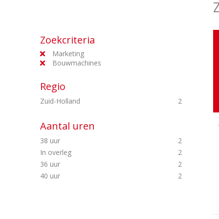
Zoekcriteria
Marketing
Bouwmachines
Regio
Zuid-Holland
2
Aantal uren
38 uur
2
In overleg
2
36 uur
2
40 uur
2