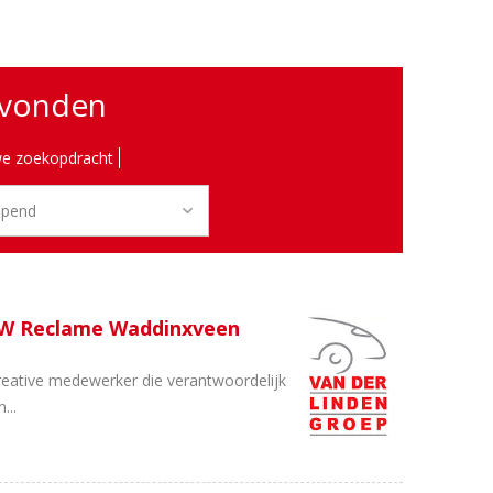
evonden
e zoekopdracht
SW Reclame Waddinxveen
reative medewerker die verantwoordelijk
...