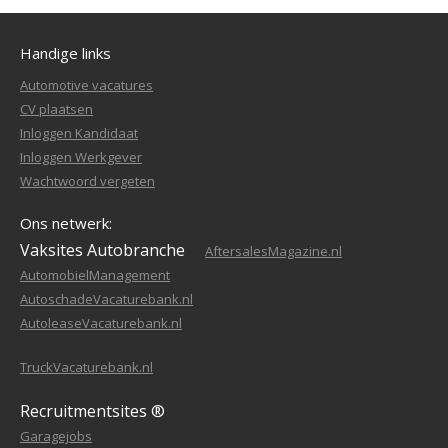
Handige links
Automotive vacatures
CV plaatsen
Inloggen Kandidaat
Inloggen Werkgever
Wachtwoord vergeten
Ons netwerk:
Vaksites Autobranche
AftersalesMagazine.nl
AutomobielManagement
AutoschadeVacaturebank.nl
AutoleaseVacaturebank.nl
TruckVacaturebank.nl
Recruitmentsites ®
Garagejobs