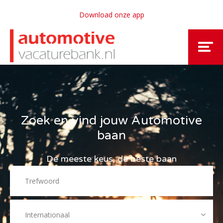
Download onze app
Zoek en vind jouw Automotive
baan
De meeste keus, de beste baan