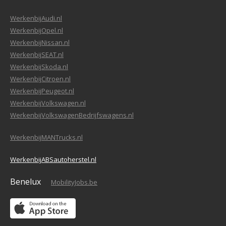
WerkenbijAudi.nl
WerkenbijOpel.nl
WerkenbijNissan.nl
WerkenbijSEAT.nl
WerkenbijSkoda.nl
WerkenbijCitroen.nl
WerkenbijPeugeot.nl
WerkenbijVolkswagen.nl
WerkenbijVolkswagenBedrijfswagens.nl
WerkenbijMANTrucks.nl
WerkenbijABSautoherstel.nl
Benelux
MobilityJobs.be