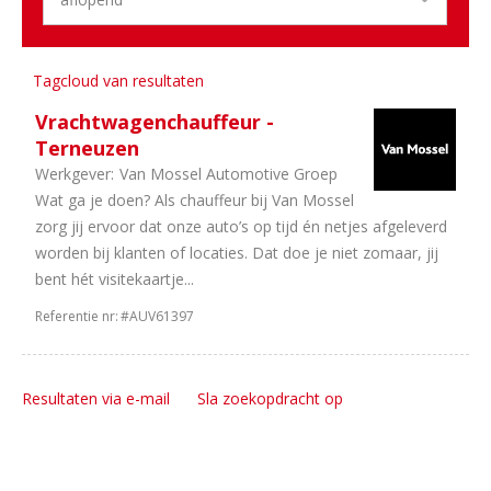
1
Dealerholdings
Aantal
Tagcloud van resultaten
uren
Vrachtwagenchauffeur -
1
In
Terneuzen
overleg
Werkgever:
Van Mossel Automotive Groep
1
40
Wat ga je doen? Als chauffeur bij Van Mossel
uur
zorg jij ervoor dat onze auto’s op tijd én netjes afgeleverd
worden bij klanten of locaties. Dat doe je niet zomaar, jij
bent hét visitekaartje...
Referentie nr:
#AUV61397
Resultaten via e-mail
Sla zoekopdracht op