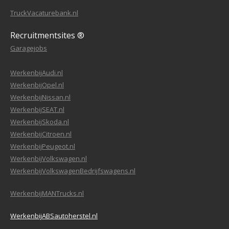
TruckVacaturebank.nl
Recruitmentsites ®
Garagejobs
WerkenbijAudi.nl
WerkenbijOpel.nl
WerkenbijNissan.nl
WerkenbijSEAT.nl
WerkenbijSkoda.nl
WerkenbijCitroen.nl
WerkenbijPeugeot.nl
WerkenbijVolkswagen.nl
WerkenbijVolkswagenBedrijfswagens.nl
WerkenbijMANTrucks.nl
WerkenbijABSautoherstel.nl