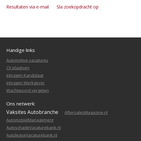
Resultaten via e-mail
Sla zoekopdracht op
Handige links
Automotive vacatures
CV plaatsen
Inloggen Kandidaat
Inloggen Werkgever
Wachtwoord vergeten
Ons netwerk:
Vaksites Autobranche
AftersalesMagazine.nl
AutomobielManagement
AutoschadeVacaturebank.nl
AutoleaseVacaturebank.nl