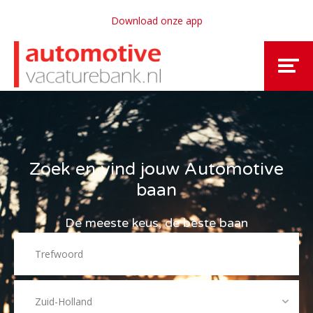
Download onze app
Zoek en vind jouw Automotive
baan
De meeste keus, de beste baan