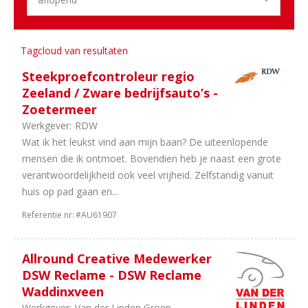
Aantal
uren
Tagcloud van resultaten
3
36
uur
Steekproefcontroleur regio
2
38
Zeeland / Zware bedrijfsauto’s -
uur
Zoetermeer
2
In
Werkgever:
RDW
overleg
Wat ik het leukst vind aan mijn baan? De uiteenlopende
2
40
mensen die ik ontmoet. Bovendien heb je naast een grote
uur
verantwoordelijkheid ook veel vrijheid. Zelfstandig vanuit
huis op pad gaan en...
Referentie nr:
#AU61907
Allround Creative Medewerker
DSW Reclame - DSW Reclame
Waddinxveen
Werkgever:
Van der Linden Groep