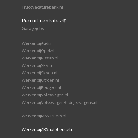
TruckVacaturebank.nl
Recruitmentsites ®
Garagejobs
WerkenbijAudi.nl
WerkenbijOpel.nl
WerkenbijNissan.nl
WerkenbijSEAT.nl
WerkenbijSkoda.nl
WerkenbijCitroen.nl
WerkenbijPeugeot.nl
WerkenbijVolkswagen.nl
WerkenbijVolkswagenBedrijfswagens.nl
WerkenbijMANTrucks.nl
WerkenbijABSautoherstel.nl