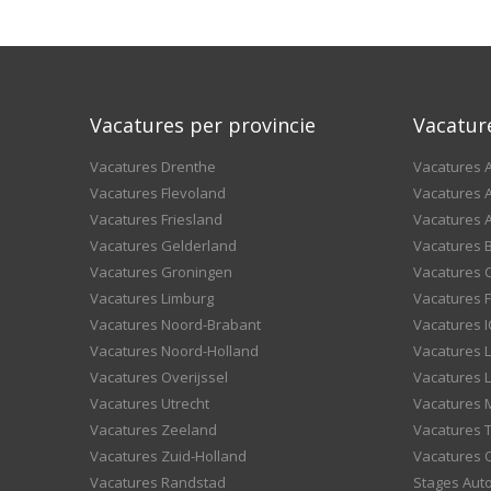
Vacatures per provincie
Vacatur
Vacatures Drenthe
Vacatures A
Vacatures Flevoland
Vacatures A
Vacatures Friesland
Vacatures 
Vacatures Gelderland
Vacatures
Vacatures Groningen
Vacatures 
Vacatures Limburg
Vacatures F
Vacatures Noord-Brabant
Vacatures I
Vacatures Noord-Holland
Vacatures 
Vacatures Overijssel
Vacatures L
Vacatures Utrecht
Vacatures
Vacatures Zeeland
Vacatures 
Vacatures Zuid-Holland
Vacatures 
Vacatures Randstad
Stages Aut