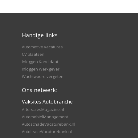
Handige links
Automotive vacatures
CV plaatsen
Inloggen Kandidaat
Inloggen Werkgever
Wachtwoord vergeten
Ons netwerk:
Vaksites Autobranche
AftersalesMagazine.nl
AutomobielManagement
AutoschadeVacaturebank.nl
AutoleaseVacaturebank.nl