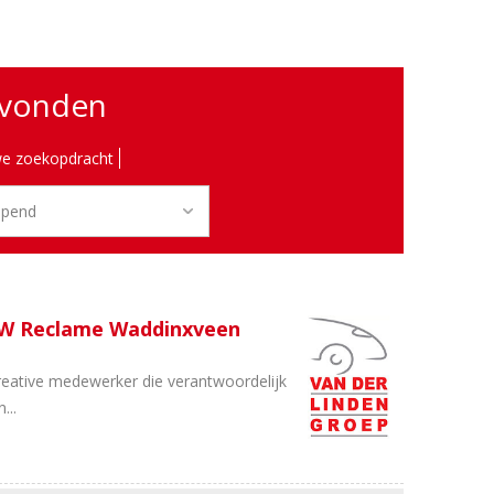
evonden
e zoekopdracht
SW Reclame Waddinxveen
reative medewerker die verantwoordelijk
...