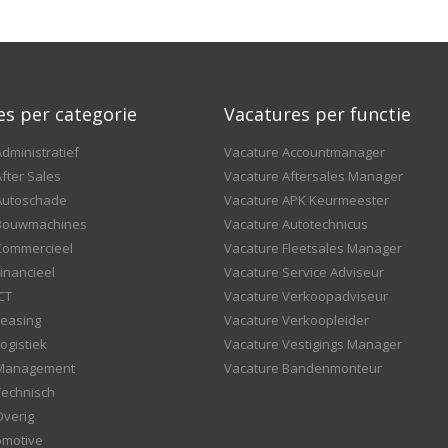
es per categorie
Vacatures per functie
dministratief
Vacature Accountmanager
fter Sales
Vacature Aftersales Manager
Autoschade
Vacature APK Keurmeester
 Bouwmachines
Vacature Autotechnicus
Commercieel
Vacature Fleetsales Manager
inancieel
Vacature Service Adviseur
CT
Vacature Verkoopadviseur
Leasing
Vacature Verkoopleider
ogistiek
Vacature Vestigings Manager
 Management
Vacature Bandenmonteur
Technisch
Overig
omotive