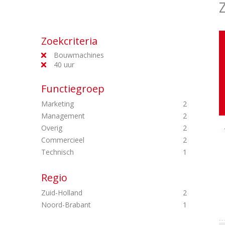
Zoekcriteria
Bouwmachines
40 uur
Functiegroep
Marketing
2
Management
2
Overig
2
Commercieel
2
Technisch
1
Regio
Zuid-Holland
2
Noord-Brabant
1