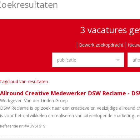
Zoekresultaten
3 vacatures g
Bewerk zoekopdracht
Nieuw
Tagcloud van resultaten
Allround Creative Medewerker DSW Reclame - D
Werkgever:
Van der Linden Groep
DSW Reclame is op zoek naar een creatieve en veelzijdige allround c
is voor het ontwikkelen en realiseren van uiteenlopende marketing- en
Referentie nr:
#AUV61619