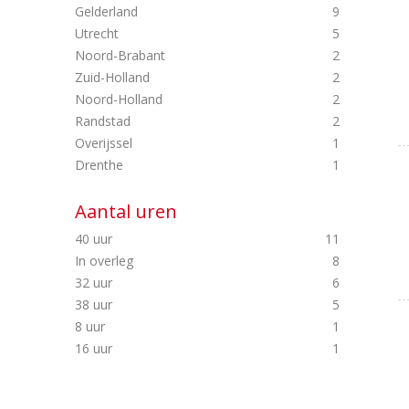
Gelderland
9
Utrecht
5
Noord-Brabant
2
Zuid-Holland
2
Noord-Holland
2
Randstad
2
Overijssel
1
Drenthe
1
Aantal uren
40 uur
11
In overleg
8
32 uur
6
38 uur
5
8 uur
1
16 uur
1