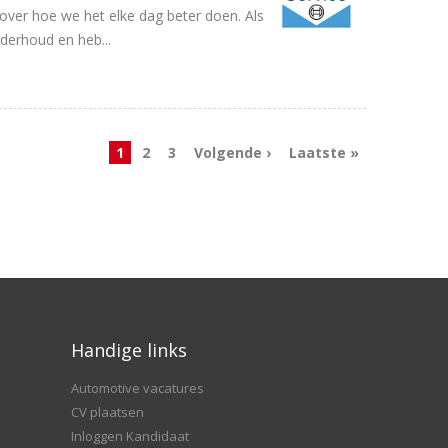
ver hoe we het elke dag beter doen. Als
derhoud en heb...
1
2
3
Volgende ›
Laatste »
Handige links
Automotive vacatures
CV plaatsen
Inloggen Kandidaat