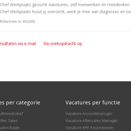
Chef Werkplaats gezocht Aansturen, zelf meewerken én meedenken o
Chef Werkplaats houd jij overzicht, werk je mee aan diagnoses en on
Referentie nr:
#62665
esultaten via e-mail
Sla zoekopdracht op
es per categorie
Vacatures per functie
dministratief
Vacature Accountmanager
fter Sales
Vacature Aftersales Manager
Autoschade
Vacature APK Keurmeester