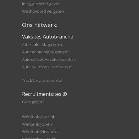
Inloggen Werkgever
Wachtwoord vergeten
Ons netwerk:
Vaksites Autobranche
AftersalesMagazine.nl
AutomobielManagement
AutoschadeVacaturebank.nl
AutoleaseVacaturebank.nl
TruckVacaturebank.nl
Recruitmentsites ®
Garagejobs
WerkenbijAudi.nl
WerkenbijOpel.nl
WerkenbijNissan.nl