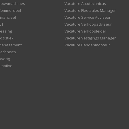
 Bouwmachines
Vacature Autotechnicus
Commercieel
Vacature Fleetsales Manager
inancieel
Vacature Service Adviseur
CT
Vacature Verkoopadviseur
Leasing
Vacature Verkoopleider
ogistiek
Vacature Vestigings Manager
 Management
Vacature Bandenmonteur
Technisch
Overig
omotive