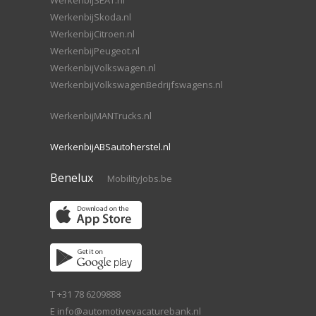
WerkenbijSEAT.nl
WerkenbijSkoda.nl
WerkenbijCitroen.nl
WerkenbijPeugeot.nl
WerkenbijVolkswagen.nl
WerkenbijVolkswagenBedrijfswagens.nl
WerkenbijMANTrucks.nl
WerkenbijABSautoherstel.nl
Benelux
MobilityJobs.be
T +31 78 6209888
E
info@automotivevacaturebank.nl