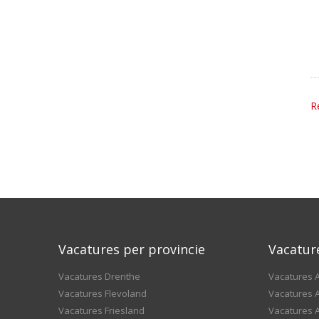
R
Vacatures per provincie
Vacatur
Vacatures Drenthe
Vacatures A
Vacatures Flevoland
Vacatures A
Vacatures Friesland
Vacatures 