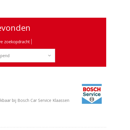
gevonden
e zoekopdracht
baar bij Bosch Car Service Klaassen