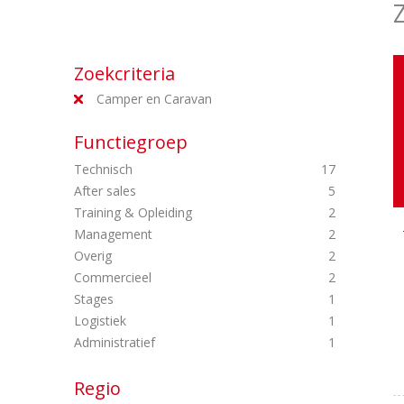
Zoekcriteria
Camper en Caravan
Functiegroep
Technisch
17
After sales
5
Training & Opleiding
2
Management
2
Overig
2
Commercieel
2
Stages
1
Logistiek
1
Administratief
1
Regio