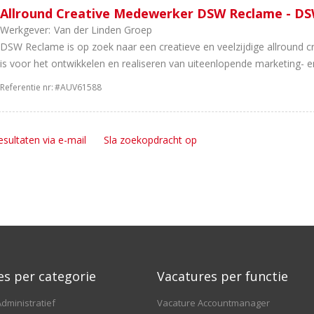
Allround Creative Medewerker DSW Reclame - D
Werkgever:
Van der Linden Groep
DSW Reclame is op zoek naar een creatieve en veelzijdige allround c
is voor het ontwikkelen en realiseren van uiteenlopende marketing- en
Referentie nr:
#AUV61588
esultaten via e-mail
Sla zoekopdracht op
es per categorie
Vacatures per functie
dministratief
Vacature Accountmanager