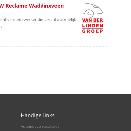
SW Reclame Waddinxveen
reative medewerker die verantwoordelijk
...
Handige links
Automotive vacatures