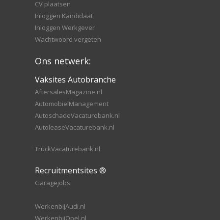
CV plaatsen
Inloggen Kandidaat
Inloggen Werkgever
Wachtwoord vergeten
Ons netwerk:
Vaksites Autobranche
AftersalesMagazine.nl
AutomobielManagement
AutoschadeVacaturebank.nl
AutoleaseVacaturebank.nl
TruckVacaturebank.nl
Recruitmentsites ®
Garagejobs
WerkenbijAudi.nl
WerkenbijOpel.nl