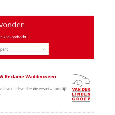
evonden
e zoekopdracht
SW Reclame Waddinxveen
reative medewerker die verantwoordelijk
...