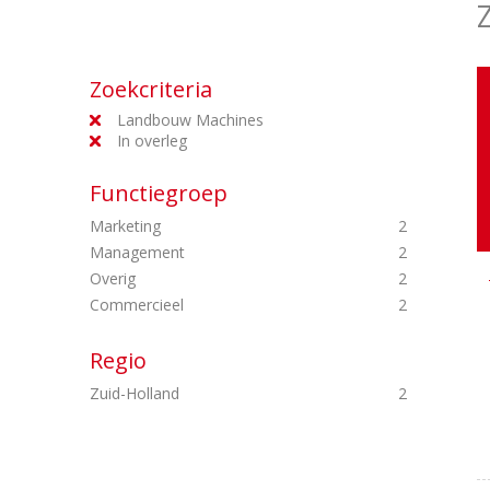
Zoekcriteria
Landbouw Machines
In overleg
Functiegroep
Marketing
2
Management
2
Overig
2
Commercieel
2
Regio
Zuid-Holland
2