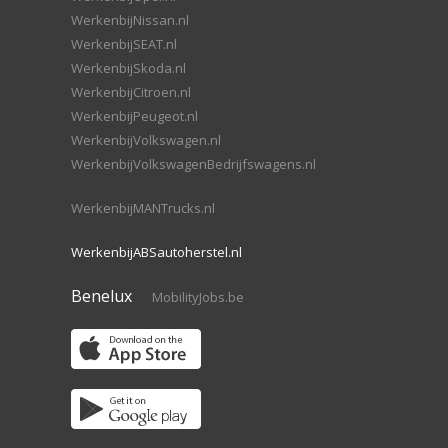
WerkenbijNissan.nl
WerkenbijSEAT.nl
WerkenbijSkoda.nl
WerkenbijCitroen.nl
WerkenbijPeugeot.nl
WerkenbijVolkswagen.nl
WerkenbijVolkswagenBedrijfswagens.nl
WerkenbijMANTrucks.nl
WerkenbijABSautoherstel.nl
Benelux
MobilityJobs.be