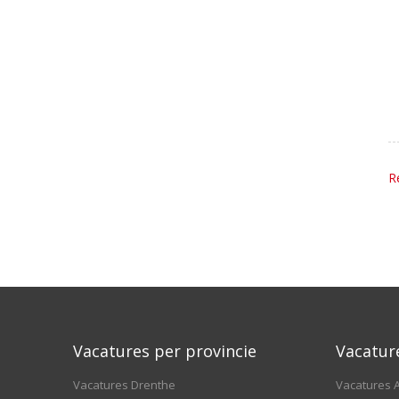
R
Vacatures per provincie
Vacatur
Vacatures Drenthe
Vacatures A