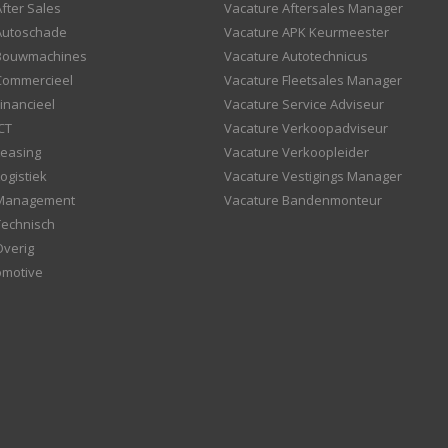
fter Sales
Vacature Aftersales Manager
Autoschade
Vacature APK Keurmeester
 Bouwmachines
Vacature Autotechnicus
Commercieel
Vacature Fleetsales Manager
inancieel
Vacature Service Adviseur
CT
Vacature Verkoopadviseur
Leasing
Vacature Verkoopleider
ogistiek
Vacature Vestigings Manager
 Management
Vacature Bandenmonteur
Technisch
Overig
omotive