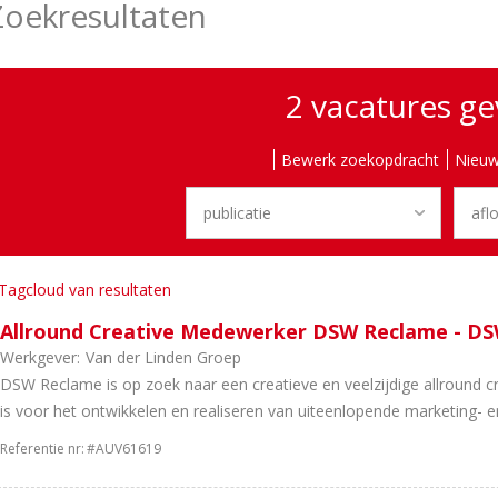
Zoekresultaten
2 vacatures g
Bewerk zoekopdracht
Nieuw
Tagcloud van resultaten
Allround Creative Medewerker DSW Reclame - D
Werkgever:
Van der Linden Groep
DSW Reclame is op zoek naar een creatieve en veelzijdige allround c
is voor het ontwikkelen en realiseren van uiteenlopende marketing- en
Referentie nr:
#AUV61619