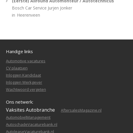
(Eerste) Allround Automonteur / Autotechnicus
Bosch Car Service Jurjen Jonker
in
Heerenveen
Handige links
Automotive vacatures
CV plaatsen
Inloggen Kandidaat
Inloggen Werkgever
Wachtwoord vergeten
Ons netwerk:
Vaksites Autobranche
AftersalesMagazine.nl
AutomobielManagement
AutoschadeVacaturebank.nl
AutoleaseVacaturebank.nl