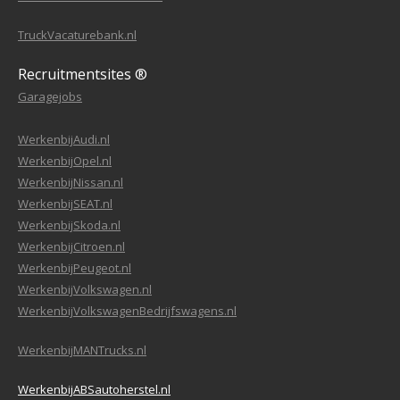
TruckVacaturebank.nl
Recruitmentsites ®
Garagejobs
WerkenbijAudi.nl
WerkenbijOpel.nl
WerkenbijNissan.nl
WerkenbijSEAT.nl
WerkenbijSkoda.nl
WerkenbijCitroen.nl
WerkenbijPeugeot.nl
WerkenbijVolkswagen.nl
WerkenbijVolkswagenBedrijfswagens.nl
WerkenbijMANTrucks.nl
WerkenbijABSautoherstel.nl