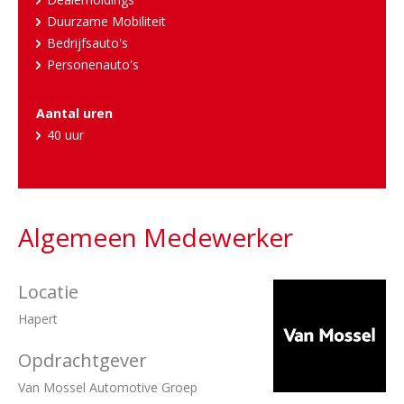
Duurzame Mobiliteit
Bedrijfsauto's
Personenauto's
Aantal uren
40 uur
Algemeen Medewerker
Locatie
Hapert
Opdrachtgever
Van Mossel Automotive Groep