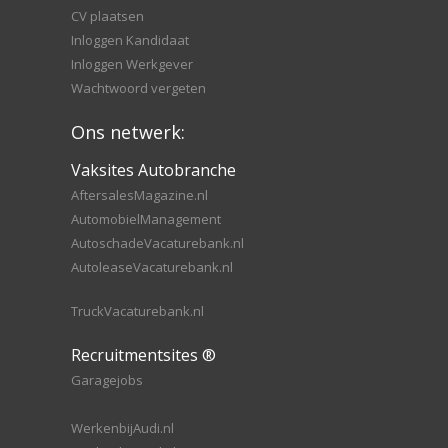
CV plaatsen
Inloggen Kandidaat
Inloggen Werkgever
Wachtwoord vergeten
Ons netwerk:
Vaksites Autobranche
AftersalesMagazine.nl
AutomobielManagement
AutoschadeVacaturebank.nl
AutoleaseVacaturebank.nl
TruckVacaturebank.nl
Recruitmentsites ®
Garagejobs
WerkenbijAudi.nl