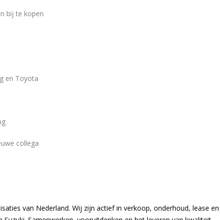
n bij te kopen
ng en Toyota
ng
euwe collega
aties van Nederland. Wij zijn actief in verkoop, onderhoud, lease en
n Suzuki. Samenwerken, vooruitdenken en het leveren van kwaliteit