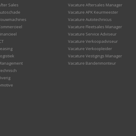
fter Sales
Vacature Aftersales Manager
Autoschade
Vacature APK Keurmeester
 Bouwmachines
Vacature Autotechnicus
Commercieel
Vacature Fleetsales Manager
inancieel
Vacature Service Adviseur
CT
Vacature Verkoopadviseur
Leasing
Vacature Verkoopleider
ogistiek
Vacature Vestigings Manager
 Management
Vacature Bandenmonteur
Technisch
Overig
omotive