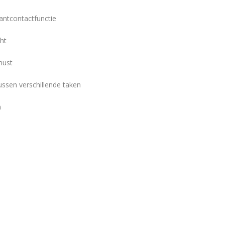
lantcontactfunctie
cht
must
ussen verschillende taken
n