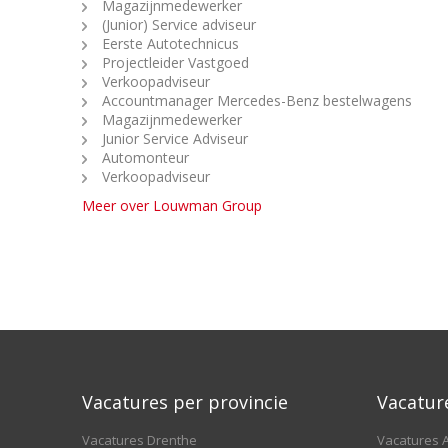
Magazijnmedewerker
(Junior) Service adviseur
Eerste Autotechnicus
Projectleider Vastgoed
Verkoopadviseur
Accountmanager Mercedes-Benz bestelwagens
Magazijnmedewerker
Junior Service Adviseur
Automonteur
Verkoopadviseur
Meer over Louwman Group
Vacatures per provincie
Vacatur
Vacatures Drenthe
Vacatures A