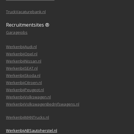
TruckVacaturebank.nl
Recruitmentsites ®
Garagejobs
WerkenbijAudi.nl
WerkenbijOpel.nl
WerkenbijNissan.nl
WerkenbijSEAT.nl
WerkenbijSkoda.nl
WerkenbijCitroen.nl
WerkenbijPeugeot.nl
WerkenbijVolkswagen.nl
WerkenbijVolkswagenBedrijfswagens.nl
WerkenbijMANTrucks.nl
WerkenbijABSautoherstel.nl