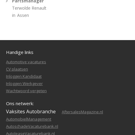
Partsmanager
Terwolde Renault
in
Assen
Handige links
Automotive vacatures
CV plaatsen
Inloggen Kandidaat
Inloggen Werkgever
Wachtwoord vergeten
Ons netwerk:
Vaksites Autobranche
AftersalesMagazine.nl
AutomobielManagement
AutoschadeVacaturebank.nl
AutoleaseVacaturebank.nl