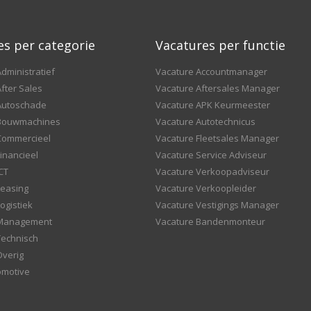
es per categorie
Vacatures per functie
dministratief
Vacature Accountmanager
fter Sales
Vacature Aftersales Manager
Autoschade
Vacature APK Keurmeester
 Bouwmachines
Vacature Autotechnicus
Commercieel
Vacature Fleetsales Manager
inancieel
Vacature Service Adviseur
CT
Vacature Verkoopadviseur
Leasing
Vacature Verkoopleider
ogistiek
Vacature Vestigings Manager
 Management
Vacature Bandenmonteur
Technisch
Overig
omotive