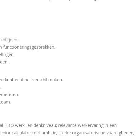
chtlijnen.
n functioneringsgesprekken.
llingen.
uden.
 en kunt echt het verschil maken.
.
rbeteren.
team.
aal HBO werk- en denkniveau; relevante werkervaring in een
enior calculator met ambitie; sterke organisatorische vaardigheden;