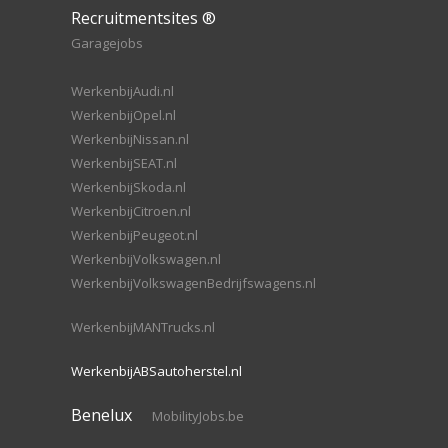
Recruitmentsites ®
Garagejobs
WerkenbijAudi.nl
WerkenbijOpel.nl
WerkenbijNissan.nl
WerkenbijSEAT.nl
WerkenbijSkoda.nl
WerkenbijCitroen.nl
WerkenbijPeugeot.nl
WerkenbijVolkswagen.nl
WerkenbijVolkswagenBedrijfswagens.nl
WerkenbijMANTrucks.nl
WerkenbijABSautoherstel.nl
Benelux
MobilityJobs.be