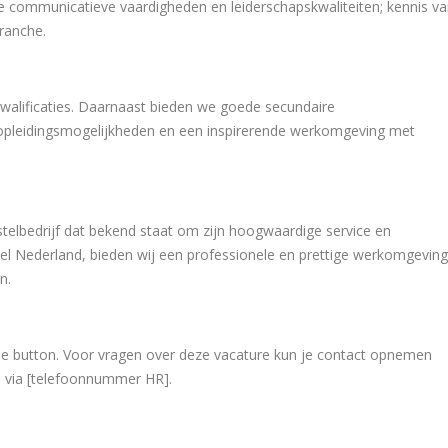
nde communicatieve vaardigheden en leiderschapskwaliteiten; kennis v
ranche.
kwalificaties. Daarnaast bieden we goede secundaire
opleidingsmogelijkheden en een inspirerende werkomgeving met
lbedrijf dat bekend staat om zijn hoogwaardige service en
el Nederland, bieden wij een professionele en prettige werkomgeving
n.
ia de button. Voor vragen over deze vacature kun je contact opnemen
h via [telefoonnummer HR].