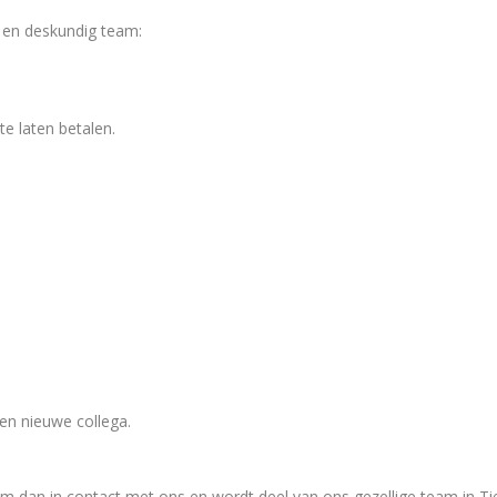
 en deskundig team:
te laten betalen.
en nieuwe collega.
m dan in contact met ons en wordt deel van ons gezellige team in Tie