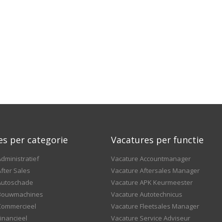
es per categorie
Vacatures per functie
dministratief
Vacature Accountmanager
fter Sales
Vacature Aftersales Manager
Autoschade
Vacature APK Keurmeester
 Bouwmachines
Vacature Autotechnicus
Commercieel
Vacature Fleetsales Manager
inancieel
Vacature Service Adviseur