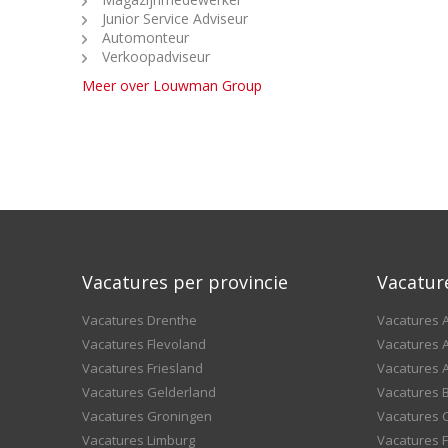
Junior Service Adviseur
Automonteur
Verkoopadviseur
Meer over Louwman Group
Vacatures per provincie
Vacatur
Vacatures Drenthe
Vacatures A
Vacatures Flevoland
Vacatures A
Vacatures Friesland
Vacatures 
Vacatures Gelderland
Vacatures
Vacatures Groningen
Vacatures 
Vacatures Limburg
Vacatures F