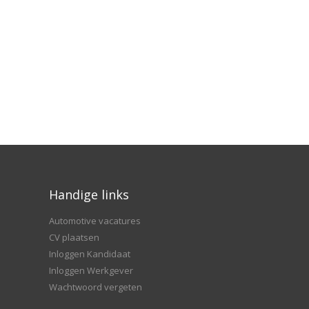
Handige links
Automotive vacatures
CV plaatsen
Inloggen Kandidaat
Inloggen Werkgever
Wachtwoord vergeten