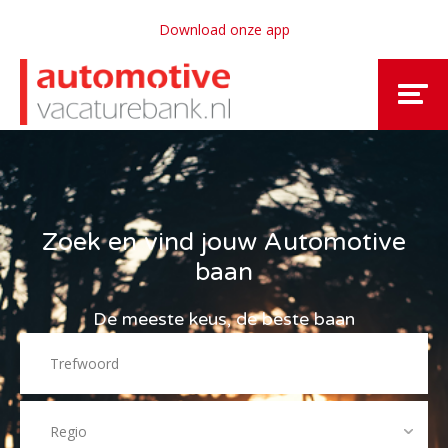
Download onze app
Zoek en vind jouw Automotive
baan
De meeste keus, de beste baan