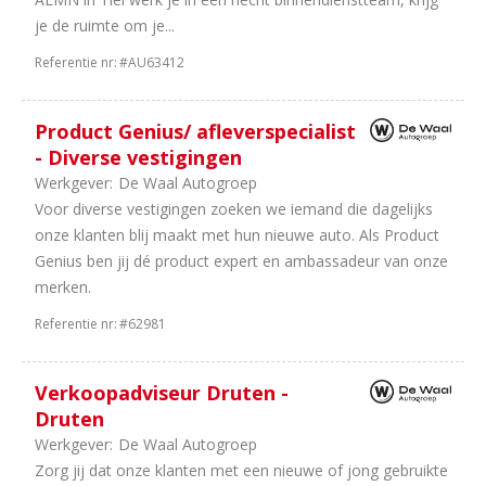
&
je de ruimte om je...
Bus
2
Onderdelen
Referentie nr:
#AU63412
2
Equipment
2
Carrosseriebouw
Product Genius/ afleverspecialist
1
Motoren
- Diverse vestigingen
1
Leasing
Werkgever:
De Waal Autogroep
1
IT
Voor diverse vestigingen zoeken we iemand die dagelijks
/
onze klanten blij maakt met hun nieuwe auto. Als Product
Automatisering
Genius ben jij dé product expert en ambassadeur van onze
merken.
Referentie nr:
#62981
Verkoopadviseur Druten -
Druten
Werkgever:
De Waal Autogroep
Zorg jij dat onze klanten met een nieuwe of jong gebruikte