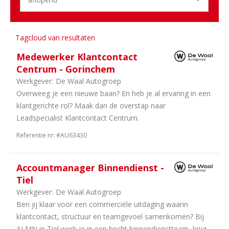
1
Utrecht
Sector
Tagcloud van resultaten
13
Personenauto's
Medewerker Klantcontact
7
Duurzame
Centrum - Gorinchem
Mobiliteit
Werkgever:
De Waal Autogroep
7
Dealerholdings
Overweeg je een nieuwe baan? En heb je al ervaring in een
5
Schadeherstel
klantgerichte rol? Maak dan de overstap naar
4
Bedrijfsauto's
Leadspecialist Klantcontact Centrum.
3
Banden
en
Referentie nr:
#AU63430
wielen
2
Landbouw
Accountmanager Binnendienst -
Machines
Tiel
2
Bouwmachines
Werkgever:
De Waal Autogroep
2
Vakorganisaties
Ben jij klaar voor een commerciële uitdaging waarin
2
Opleiding
klantcontact, structuur en teamgevoel samenkomen? Bij
2
Trucks
ALMN in Tiel werk je in een hecht binnendienstteam, krijg