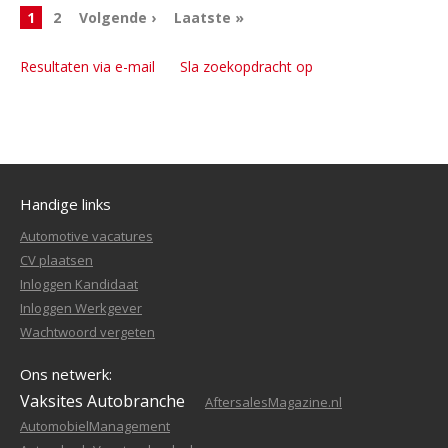
1
2
Volgende ›
Laatste »
Resultaten via e-mail
Sla zoekopdracht op
Handige links
Automotive vacatures
CV plaatsen
Inloggen Kandidaat
Inloggen Werkgever
Wachtwoord vergeten
Ons netwerk:
Vaksites Autobranche
AftersalesMagazine.nl
AutomobielManagement