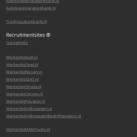
AutoschadeVacaturebank.nl
AutoleaseVacaturebank.nl
TruckVacaturebank.nl
Recruitmentsites ®
Garagejobs
WerkenbijAudi.nl
WerkenbijOpel.nl
WerkenbijNissan.nl
WerkenbijSEAT.nl
WerkenbijSkoda.nl
WerkenbijCitroen.nl
WerkenbijPeugeot.nl
WerkenbijVolkswagen.nl
WerkenbijVolkswagenBedrijfswagens.nl
WerkenbijMANTrucks.nl