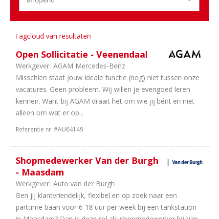
3
Trucks
&
Bus
Tagcloud van resultaten
2
Landbouw
Open Sollicitatie - Veenendaal
Machines
Werkgever:
AGAM Mercedes-Benz
2
Bouwmachines
Misschien staat jouw ideale functie (nog) niet tussen onze
2
Vakorganisaties
vacatures. Geen probleem. Wij willen je evengoed leren
2
Fabrikanten
kennen. Want bij AGAM draait het om wie jij bént en niet
2
Tweewielers
alleen om wat er op...
2
Equipment
2
Schadeherstel
Referentie nr:
#AU64149
2
Carrosseriebouw
1
Universeel
Shopmedewerker Van der Burgh
garages
- Maasdam
1
Importeurs
Werkgever:
Auto van der Burgh
Aantal
Ben jij klantvriendelijk, flexibel en op zoek naar een
parttime baan voor 6-18 uur per week bij een tankstation
uren
in Maasdam? Dan is deze rol als shopmedewerker bij Van