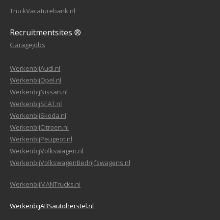
TruckVacaturebank.nl
Recruitmentsites ®
Garagejobs
WerkenbijAudi.nl
WerkenbijOpel.nl
WerkenbijNissan.nl
WerkenbijSEAT.nl
WerkenbijSkoda.nl
WerkenbijCitroen.nl
WerkenbijPeugeot.nl
WerkenbijVolkswagen.nl
WerkenbijVolkswagenBedrijfswagens.nl
WerkenbijMANTrucks.nl
WerkenbijABSautoherstel.nl