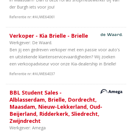
32
40
der Burgh iets voor jou!
uur
Referentie nr:
#AUWE64061
12
In
overleg
11
38
Verkoper - Kia Brielle - Brielle
uur
Werkgever:
De Waard.
5
32
Ben jij een gedreven verkoper met een passie voor auto's
uur
en uitstekende klantenservicevaardigheden? Wij zoeken
4
36
een verkoopadviseur voor onze Kia-dealership in Brielle!
uur
2
24
Referentie nr:
#AUWE64037
uur
1
16
BBL Student Sales -
uur
Alblasserdam, Brielle, Dordrecht,
1
20
Maasdam, Nieuw-Lekkerland, Oud-
uur
Beijerland, Ridderkerk, Sliedrecht,
Zwijndrecht
Werkgever:
Amega