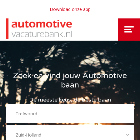
Download onze app
Zoek en vind jouw Automotive
baan
De meeste keus, de beste baan