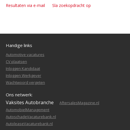
Resultaten via e-mail
Sla zoekopdracht op
Handige links
Automotive vacatures
CV plaatsen
Inloggen Kandidaat
Inloggen Werkgever
Wachtwoord vergeten
Ons netwerk:
Vaksites Autobranche
AftersalesMagazine.nl
AutomobielManagement
AutoschadeVacaturebank.nl
AutoleaseVacaturebank.nl