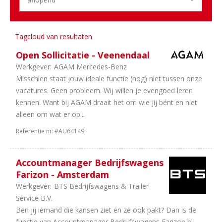
Holland
1
Limburg
1
Utrecht
Tagcloud van resultaten
1
Zeeland
Open Sollicitatie - Veenendaal
Aantal
Werkgever:
AGAM Mercedes-Benz
uren
Misschien staat jouw ideale functie (nog) niet tussen onze
vacatures. Geen probleem. Wij willen je evengoed leren
7
40
kennen. Want bij AGAM draait het om wie jij bént en niet
uur
alleen om wat er op...
4
In
overleg
Referentie nr:
#AU64149
3
38
uur
Accountmanager Bedrijfswagens
2
36
Farizon - Amsterdam
uur
Werkgever:
BTS Bedrijfswagens & Trailer
Service B.V.
Ben jij iemand die kansen ziet en ze ook pakt? Dan is de
functie van Accountmanager Bedrijfswagens Farizon bij