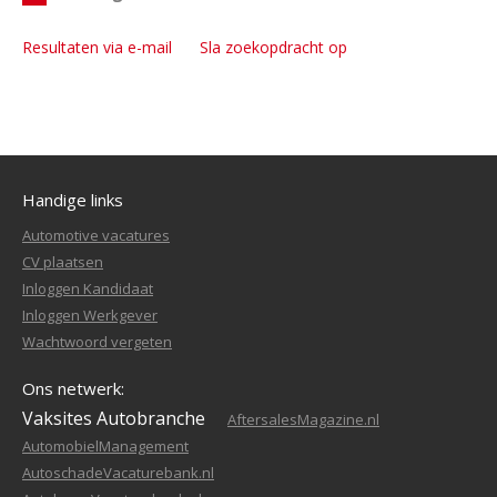
Resultaten via e-mail
Sla zoekopdracht op
Handige links
Automotive vacatures
CV plaatsen
Inloggen Kandidaat
Inloggen Werkgever
Wachtwoord vergeten
Ons netwerk:
Vaksites Autobranche
AftersalesMagazine.nl
AutomobielManagement
AutoschadeVacaturebank.nl