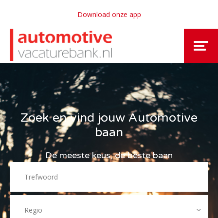
Download onze app
Zoek en vind jouw Automotive
baan
De meeste keus, de beste baan