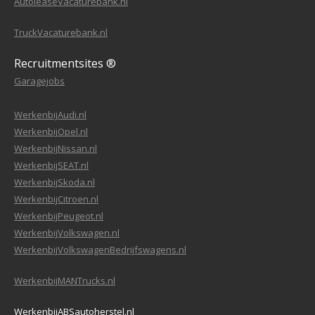
AutoleaseVacaturebank.nl
TruckVacaturebank.nl
Recruitmentsites ®
Garagejobs
WerkenbijAudi.nl
WerkenbijOpel.nl
WerkenbijNissan.nl
WerkenbijSEAT.nl
WerkenbijSkoda.nl
WerkenbijCitroen.nl
WerkenbijPeugeot.nl
WerkenbijVolkswagen.nl
WerkenbijVolkswagenBedrijfswagens.nl
WerkenbijMANTrucks.nl
WerkenbijABSautoherstel.nl