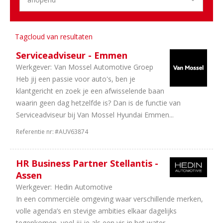
Aantal
uren
Tagcloud van resultaten
11
40
Serviceadviseur - Emmen
uur
Werkgever:
Van Mossel Automotive Groep
8
In
Heb jij een passie voor auto's, ben je
overleg
klantgericht en zoek je een afwisselende baan
4
32
waarin geen dag hetzelfde is? Dan is de functie van
uur
Serviceadviseur bij Van Mossel Hyundai Emmen...
Referentie nr:
#AUV63874
HR Business Partner Stellantis -
Assen
Werkgever:
Hedin Automotive
In een commerciële omgeving waar verschillende merken,
volle agenda’s en stevige ambities elkaar dagelijks
tegenkomen, voel jij je als een vis in het water.