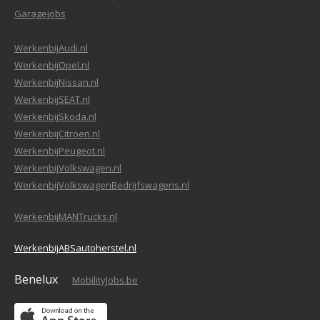
Garagejobs
WerkenbijAudi.nl
WerkenbijOpel.nl
WerkenbijNissan.nl
WerkenbijSEAT.nl
WerkenbijSkoda.nl
WerkenbijCitroen.nl
WerkenbijPeugeot.nl
WerkenbijVolkswagen.nl
WerkenbijVolkswagenBedrijfswagens.nl
WerkenbijMANTrucks.nl
WerkenbijABSautoherstel.nl
Benelux
MobilityJobs.be