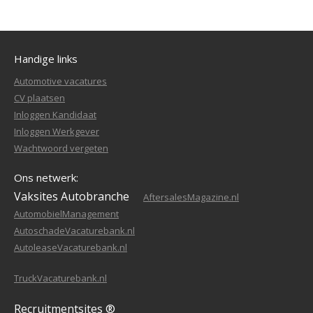
Handige links
Automotive vacatures
CV plaatsen
Inloggen Kandidaat
Inloggen Werkgever
Wachtwoord vergeten
Ons netwerk:
Vaksites Autobranche
AftersalesMagazine.nl
AutomobielManagement
AutoschadeVacaturebank.nl
AutoleaseVacaturebank.nl
TruckVacaturebank.nl
Recruitmentsites ®