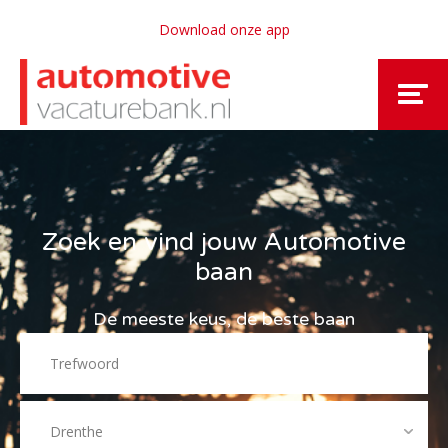
Download onze app
Zoek en vind jouw Automotive
baan
De meeste keus, de beste baan