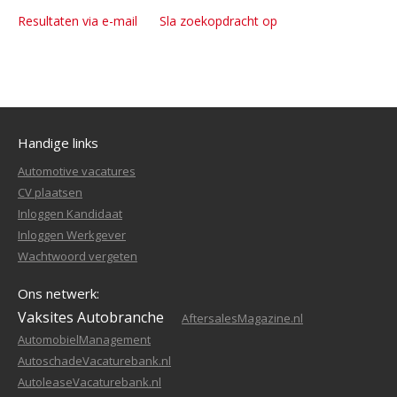
Resultaten via e-mail
Sla zoekopdracht op
Handige links
Automotive vacatures
CV plaatsen
Inloggen Kandidaat
Inloggen Werkgever
Wachtwoord vergeten
Ons netwerk:
Vaksites Autobranche
AftersalesMagazine.nl
AutomobielManagement
AutoschadeVacaturebank.nl
AutoleaseVacaturebank.nl