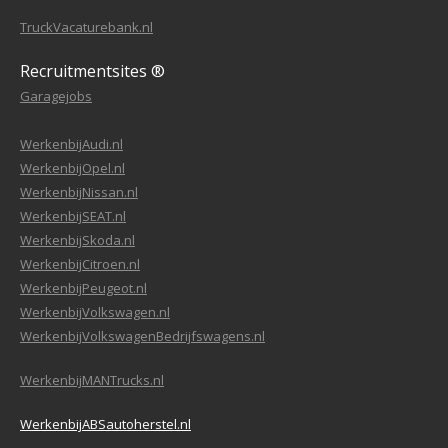
TruckVacaturebank.nl
Recruitmentsites ®
Garagejobs
WerkenbijAudi.nl
WerkenbijOpel.nl
WerkenbijNissan.nl
WerkenbijSEAT.nl
WerkenbijSkoda.nl
WerkenbijCitroen.nl
WerkenbijPeugeot.nl
WerkenbijVolkswagen.nl
WerkenbijVolkswagenBedrijfswagens.nl
WerkenbijMANTrucks.nl
WerkenbijABSautoherstel.nl