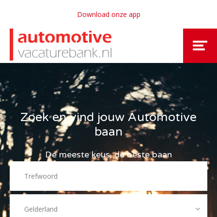
Download onze app
Zoek en vind jouw Automotive
baan
De meeste keus, de beste baan