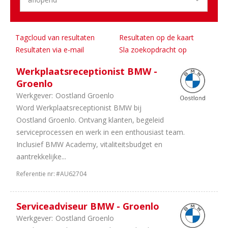
2
Commercieel
1
HRM
1
Engineering
Tagcloud van resultaten
Resultaten op de kaart
1
Stages
Resultaten via e-mail
Sla zoekopdracht op
Aantal
Werkplaatsreceptionist BMW -
uren
Groenlo
Werkgever:
Oostland Groenlo
7
32
Word Werkplaatsreceptionist BMW bij
uur
Oostland Groenlo. Ontvang klanten, begeleid
6
38
serviceprocessen en werk in een enthousiast team.
uur
Inclusief BMW Academy, vitaliteitsbudget en
6
36
aantrekkelijke...
uur
5
In
Referentie nr:
#AU62704
overleg
5
40
Serviceadviseur BMW - Groenlo
uur
Werkgever:
Oostland Groenlo
1
24