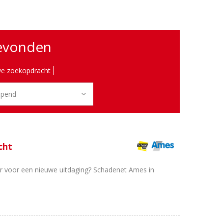
gevonden
e zoekopdracht
cht
aar voor een nieuwe uitdaging? Schadenet Ames in