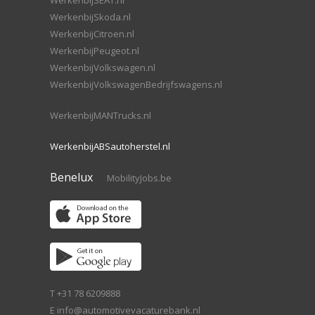
WerkenbijSEAT.nl
WerkenbijSkoda.nl
WerkenbijCitroen.nl
WerkenbijPeugeot.nl
WerkenbijVolkswagen.nl
WerkenbijVolkswagenBedrijfswagens.nl
WerkenbijMANTrucks.nl
WerkenbijABSautoherstel.nl
Benelux
MobilityJobs.be
T +31 78 6209888
E
info@automotivevacaturebank.nl