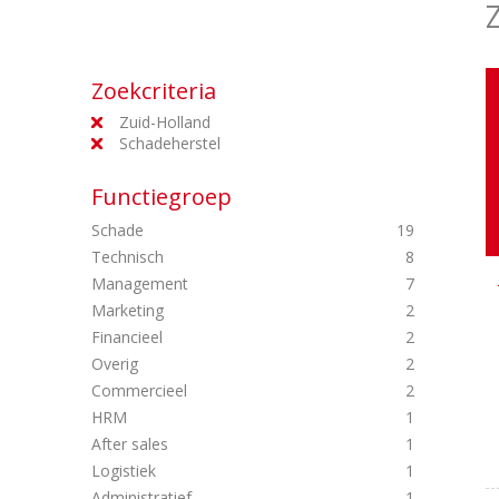
Zoekcriteria
Zuid-Holland
Schadeherstel
Functiegroep
Schade
19
Technisch
8
Management
7
Marketing
2
Financieel
2
Overig
2
Commercieel
2
HRM
1
After sales
1
Logistiek
1
Administratief
1