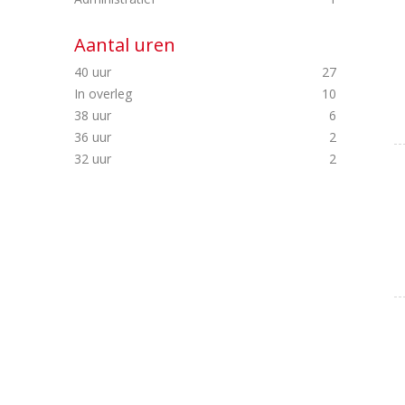
Aantal uren
40 uur
27
In overleg
10
38 uur
6
36 uur
2
32 uur
2