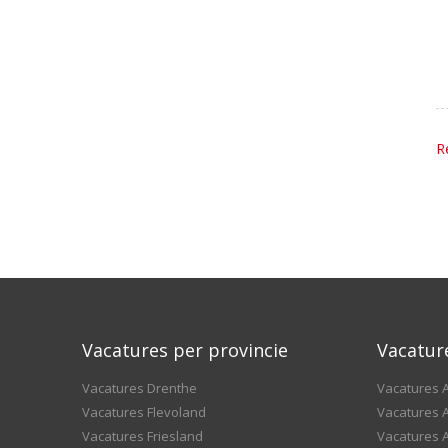
R
Vacatures per provincie
Vacatur
Vacatures Drenthe
Vacatures A
Vacatures Flevoland
Vacatures A
Vacatures Friesland
Vacatures 