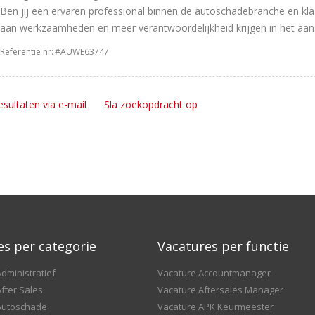
Ben jij een ervaren professional binnen de autoschadebranche en klaar
aan werkzaamheden en meer verantwoordelijkheid krijgen in het aans
Referentie nr:
#AUWE63747
esultaten via e-mail
Sla zoekopdracht op
es per categorie
Vacatures per functie
dministratief
Vacature Accountmanager
fter Sales
Vacature Aftersales Manager
Autoschade
Vacature APK Keurmeester