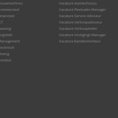
 Bouwmachines
Vacature Autotechnicus
Commercieel
Vacature Fleetsales Manager
inancieel
Vacature Service Adviseur
CT
Vacature Verkoopadviseur
Leasing
Vacature Verkoopleider
ogistiek
Vacature Vestigings Manager
 Management
Vacature Bandenmonteur
Technisch
Overig
omotive