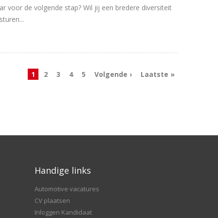
 voor de volgende stap? Wil jij een bredere diversiteit
turen...
1
2
3
4
5
Volgende ›
Laatste »
Handige links
Automotive vacatures
CV plaatsen
Inloggen Kandidaat