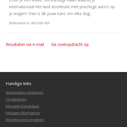
internationaal het land doorkruist met prachtige auto’s op
je wagen? Dan is dit jouw kans om elke dag...
Referentie nr:
#AUV61401
Resultaten via e-mail
Sla zoekopdracht op
Handige links
Automotive vacatures
CV plaatsen
Inloggen Kandidaat
Inloggen Werkgever
Wachtwoord vergeten