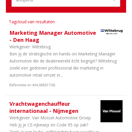
1
Noord-
Holland
1
Internationaal
Tagcloud van resultaten
Aantal
Marketing Manager Automotive
uren
- Den Haag
Werkgever:
Wittebrug
1
38
Ben jij de strategische en hands-on Marketing Manager
uur
Automotive die de dealerwereld écht begrijpt? Wittebrug
1
In
zoekt een gedreven professional die marketing in
overleg
automotive retail omzet in...
1
40
uur
Referentie nr:
#AUWE61706
Vrachtwagenchauffeur
internationaal - Nijmegen
Werkgever:
Van Mossel Automotive Groep
Heb jij je CE-rijbewijs en Code 95 op zak?
Zoek je een leuke, zelfstandige baan waarbij je