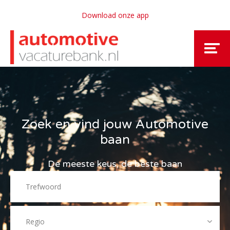
Download onze app
Zoek en vind jouw Automotive
baan
De meeste keus, de beste baan