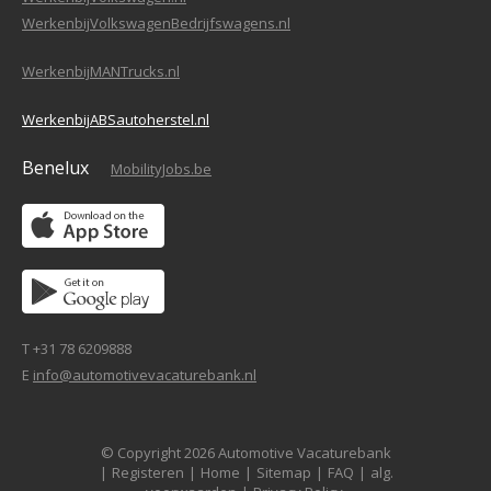
WerkenbijVolkswagenBedrijfswagens.nl
WerkenbijMANTrucks.nl
WerkenbijABSautoherstel.nl
Benelux
MobilityJobs.be
T +31 78 6209888
E
info@automotivevacaturebank.nl
© Copyright 2026 Automotive Vacaturebank
|
Registeren
|
Home
|
Sitemap
|
FAQ
|
alg.