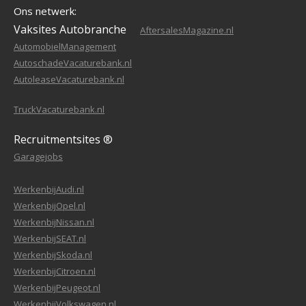
Ons netwerk:
Vaksites Autobranche
AftersalesMagazine.nl
AutomobielManagement
AutoschadeVacaturebank.nl
AutoleaseVacaturebank.nl
TruckVacaturebank.nl
Recruitmentsites ®
Garagejobs
WerkenbijAudi.nl
WerkenbijOpel.nl
WerkenbijNissan.nl
WerkenbijSEAT.nl
WerkenbijSkoda.nl
WerkenbijCitroen.nl
WerkenbijPeugeot.nl
WerkenbijVolkswagen.nl