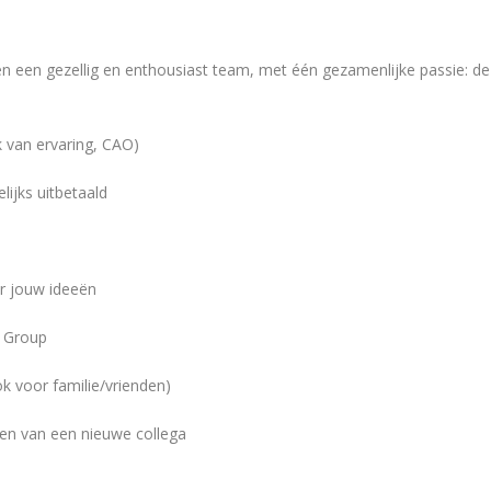
nen een gezellig en enthousiast team, met één gezamenlijke passie: de
jk van ervaring, CAO)
ijks uitbetaald
r jouw ideeën
n Group
k voor familie/vrienden)
gen van een nieuwe collega