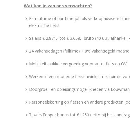
Wat kan je van ons verwachten?
Een fulltime of parttime job als verkoopadviseur bin
elektrische fiets!
Salaris € 2.871,- tot € 3.658,- bruto (40 uur, afhankeli
24 vakantiedagen (fulltime) + 8% vakantiegeld maandel
Mobiliteitspakket: vergoeding voor auto, fiets en OV
Werken in een moderne fietsenwinkel met ruimte voo
Doorgroei- en opleidingsmogelijkheden via Louwma
Personeelskorting op fietsen en andere producten (oo
Tip-de-Topper bonus tot €1.250 netto bij het aandra