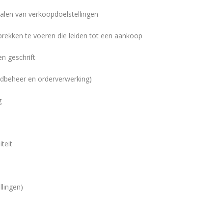
halen van verkoopdoelstellingen
rekken te voeren die leiden tot een aankoop
n geschrift
adbeheer en orderverwerking)
g
iteit
llingen)