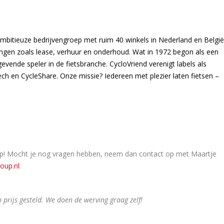
bitieuze bedrijvengroep met ruim 40 winkels in Nederland en België
ingen zoals lease, verhuur en onderhoud. Wat in 1972 begon als een
evende speler in de fietsbranche. CycloVriend verenigt labels als
ch en CycleShare. Onze missie? Iedereen met plezier laten fietsen –
knop! Mocht je nog vragen hebben, neem dan contact op met Maartje
oup.nl
.
 prijs gesteld. We doen de werving graag zelf!