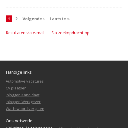
1
2
Volgende ›
Laatste »
Resultaten via e-mail
Sla zoekopdracht op
Handige links
Automotive vacatures
CV plaatsen
Inloggen Kandidaat
Inloggen Werkgever
Wachtwoord vergeten
Ons netwerk: