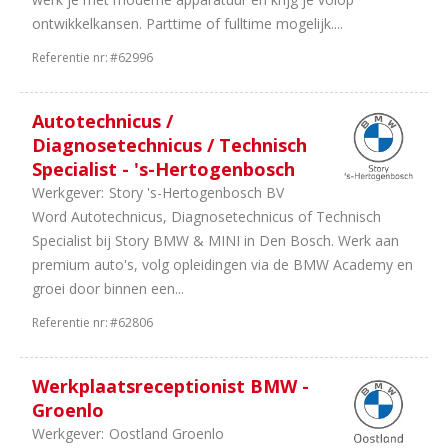
uren
ontwikkelkansen. Parttime of fulltime mogelijk....
8
38
Referentie nr:
#62996
uur
8
In
Autotechnicus /
overleg
Diagnosetechnicus / Technisch
8
40
Specialist - 's-Hertogenbosch
uur
Werkgever:
Story 's-Hertogenbosch BV
8
32
Word Autotechnicus, Diagnosetechnicus of Technisch
uur
Specialist bij Story BMW & MINI in Den Bosch. Werk aan
7
36
premium auto's, volg opleidingen via de BMW Academy en
uur
groei door binnen een...
2
24
uur
Referentie nr:
#62806
Werkplaatsreceptionist BMW -
Groenlo
Werkgever:
Oostland Groenlo