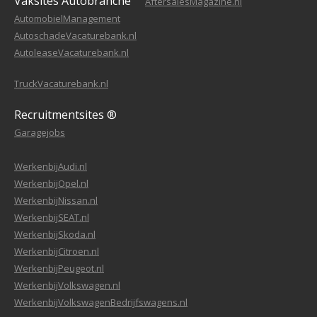
Vaksites Autobranche
AftersalesMagazine.nl
AutomobielManagement
AutoschadeVacaturebank.nl
AutoleaseVacaturebank.nl
TruckVacaturebank.nl
Recruitmentsites ®
Garagejobs
WerkenbijAudi.nl
WerkenbijOpel.nl
WerkenbijNissan.nl
WerkenbijSEAT.nl
WerkenbijSkoda.nl
WerkenbijCitroen.nl
WerkenbijPeugeot.nl
WerkenbijVolkswagen.nl
WerkenbijVolkswagenBedrijfswagens.nl