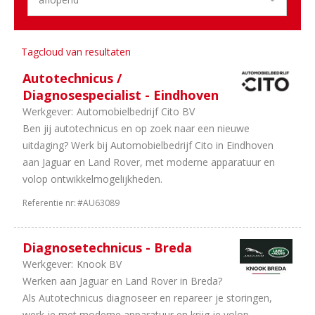
Opleiding
3
Administratief
2
Stages
2
Overig
Tagcloud van resultaten
2
Commercieel
Autotechnicus /
Diagnosespecialist - Eindhoven
Regio
Werkgever:
Automobielbedrijf Cito BV
5
Noord-
Ben jij autotechnicus en op zoek naar een nieuwe
Brabant
uitdaging? Werk bij Automobielbedrijf Cito in Eindhoven
3
Gelderland
aan Jaguar en Land Rover, met moderne apparatuur en
2
Utrecht
volop ontwikkelmogelijkheden.
2
Overijssel
Referentie nr:
#AU63089
1
Limburg
1
Zeeland
1
Noord-
Diagnosetechnicus - Breda
Holland
Werkgever:
Knook BV
1
Drenthe
Werken aan Jaguar en Land Rover in Breda?
Als Autotechnicus diagnoseer en repareer je storingen,
Aantal
werk je met moderne apparatuur en krijg je volop