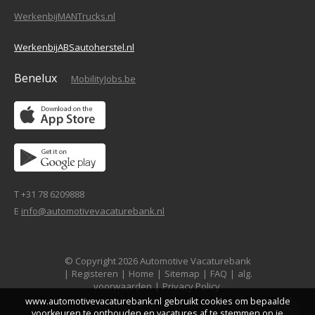
WerkenbijMANTrucks.nl
WerkenbijABSautoherstel.nl
Benelux
MobilityJobs.be
T +31 78 6209888
E
info@automotivevacaturebank.nl
© Copyright 2026 Automotive Vacaturebank
|
Registeren
|
Home
|
Sitemap
|
FAQ
|
alg.
voorwaarden
|
Privacy Policy
www.automotivevacaturebank.nl gebruikt cookies om bepaalde
voorkeuren te onthouden en vacatures af te stemmen op je