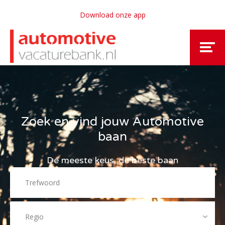
Download onze app
Zoek en vind jouw Automotive
baan
De meeste keus, de beste baan