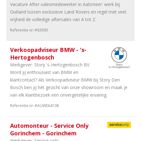
27
Zuid-
Vacature After-salesmedewerker in Aalsmeer: werk bij
Holland
Outland tussen exclusieve Land Rovers en regel met veel
89
Noord-
vrijheid de volledige aftersales van A tot Z.
Holland
Referentie nr:
#63695
52
Utrecht
50
Randstad
Verkoopadviseur BMW - 's-
38
Overijssel
Hertogenbosch
63
Flevoland
49
Drenthe
Werkgever:
Story 's-Hertogenbosch BV
37
Groningen
Word jij enthousiast van BMW en
35
Limburg
klantcontact? Als Verkoopadviseur BMW bij Story Den
29
Zeeland
Bosch ben jij hét gezicht van onze showroom en maak je
14
Landelijk
van elk klantbezoek een onvergetelijke ervaring.
13
Friesland
Referentie nr:
#AUWE64108
7
Benelux
7
Internationaal
Automonteur - Service Only
Sector
Gorinchem - Gorinchem
Werkgever:
Service only