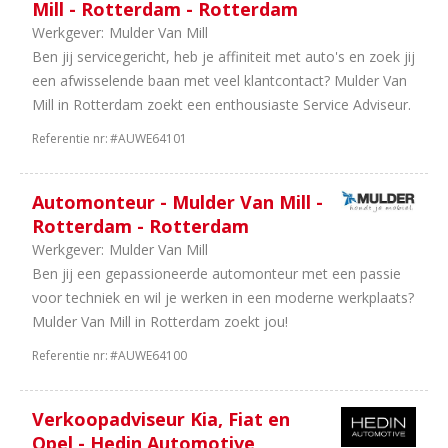
Mill - Rotterdam - Rotterdam
20
Universeel
Werkgever:
Mulder Van Mill
garages
Ben jij servicegericht, heb je affiniteit met auto's en zoek jij
13
Opleiding
een afwisselende baan met veel klantcontact? Mulder Van
12
Importeurs
Mill in Rotterdam zoekt een enthousiaste Service Adviseur.
12
Carrosseriebouw
11
Camper
Referentie nr:
#AUWE64101
en
Caravan
Automonteur - Mulder Van Mill -
9
Equipment
Rotterdam - Rotterdam
7
Fabrikanten
Werkgever:
Mulder Van Mill
6
Finance
Ben jij een gepassioneerde automonteur met een passie
5
Motoren
voor techniek en wil je werken in een moderne werkplaats?
4
Consultancy
Mulder Van Mill in Rotterdam zoekt jou!
3
Bouwmachines
2
Landbouw
Referentie nr:
#AUWE64100
Machines
2
Vakorganisaties
Verkoopadviseur Kia, Fiat en
Meer...
Opel - Hedin Automotive