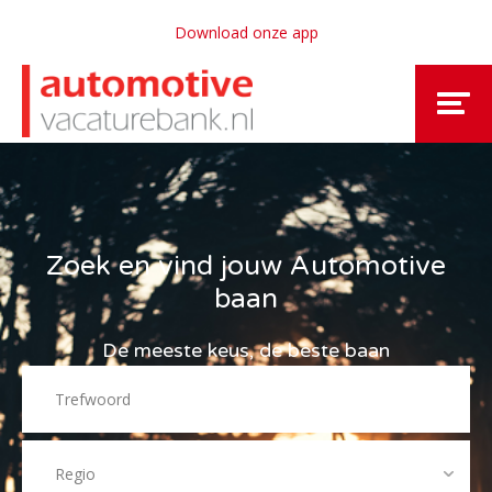
Download onze app
Zoek en vind jouw Automotive
baan
De meeste keus, de beste baan