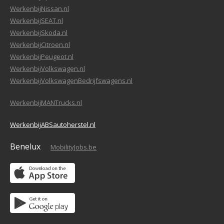
WerkenbijNissan.nl
WerkenbijSEAT.nl
WerkenbijSkoda.nl
WerkenbijCitroen.nl
WerkenbijPeugeot.nl
WerkenbijVolkswagen.nl
WerkenbijVolkswagenBedrijfswagens.nl
WerkenbijMANTrucks.nl
WerkenbijABSautoherstel.nl
Benelux
MobilityJobs.be