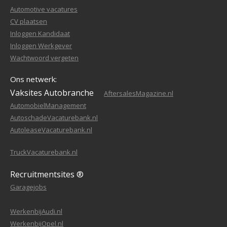
Automotive vacatures
CV plaatsen
Inloggen Kandidaat
Inloggen Werkgever
Wachtwoord vergeten
Ons netwerk:
Vaksites Autobranche
AftersalesMagazine.nl
AutomobielManagement
AutoschadeVacaturebank.nl
AutoleaseVacaturebank.nl
TruckVacaturebank.nl
Recruitmentsites ®
Garagejobs
WerkenbijAudi.nl
WerkenbijOpel.nl