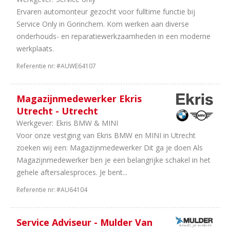
56
Dealerholdings
Ervaren automonteur gezocht voor fulltime functie bij
00
Duurzame
Service Only in Gorinchem. Kom werken aan diverse
Mobiliteit
onderhouds- en reparatiewerkzaamheden in een moderne
96
Personenauto's
werkplaats.
84
Bedrijfsauto's
29
Schadeherstel
Referentie nr:
#AUWE64107
08
Leasing
89
Tweewielers
Magazijnmedewerker Ekris
60
Onderdelen
Utrecht - Utrecht
50
Trucks
Werkgever:
Ekris BMW & MINI
&
Voor onze vestging van Ekris BMW en MINI in Utrecht
Bus
zoeken wij een: Magazijnmedewerker Dit ga je doen Als
31
Banden
Magazijnmedewerker ben je een belangrijke schakel in het
en
gehele aftersalesproces. Je bent...
wielen
24
Autoverhuur
Referentie nr:
#AU64104
21
IT
/
Service Adviseur - Mulder Van
Automatisering