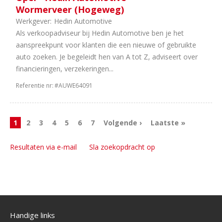
Wormerveer (Hogeweg)
Werkgever:
Hedin Automotive
Als verkoopadviseur bij Hedin Automotive ben je het
aanspreekpunt voor klanten die een nieuwe of gebruikte
auto zoeken. Je begeleidt hen van A tot Z, adviseert over
financieringen, verzekeringen...
Referentie nr:
#AUWE64091
1
2
3
4
5
6
7
Volgende ›
Laatste »
Resultaten via e-mail
Sla zoekopdracht op
Handige links