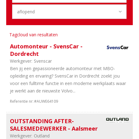
&
Opleiding
17
Administratief
11
Management
Tagcloud van resultaten
40
Overig
39
Marketing
Automonteur - SvensCar -
37
Financieel
Dordrecht
35
ICT
Werkgever:
Svenscar
&
Ben jij een gepassioneerde automonteur met MBO-
Digital
opleiding en ervaring? SvensCar in Dordrecht zoekt jou
29
Stages
voor een fulltime functie in een moderne werkplaats waar
13
HRM
je werkt aan de nieuwste Volvo...
13
Engineering
Referentie nr:
#AUWE64109
Regio
OUTSTANDING AFTER-
39
Noord-
SALESMEDEWERKER - Aalsmeer
Brabant
37
Gelderland
Werkgever:
Outland