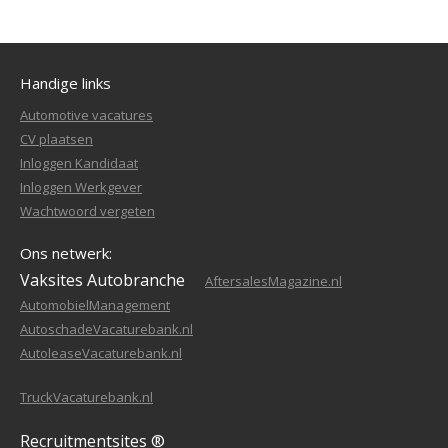
Handige links
Automotive vacatures
CV plaatsen
Inloggen Kandidaat
Inloggen Werkgever
Wachtwoord vergeten
Ons netwerk:
Vaksites Autobranche
AftersalesMagazine.nl
AutomobielManagement
AutoschadeVacaturebank.nl
AutoleaseVacaturebank.nl
TruckVacaturebank.nl
Recruitmentsites ®