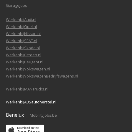
Garagejobs
WerkenbijAudi.nl
WerkenbijOpel.nl
WerkenbijNissan.nl
WerkenbijSEAT.nl
WerkenbijSkoda.nl
WerkenbijCitroen.nl
WerkenbijPeugeot.nl
WerkenbijVolkswagen.nl
WerkenbijVolkswagenBedrijfswagens.nl
WerkenbijMANTrucks.nl
WerkenbijABSautoherstel.nl
Benelux
MobilityJobs.be