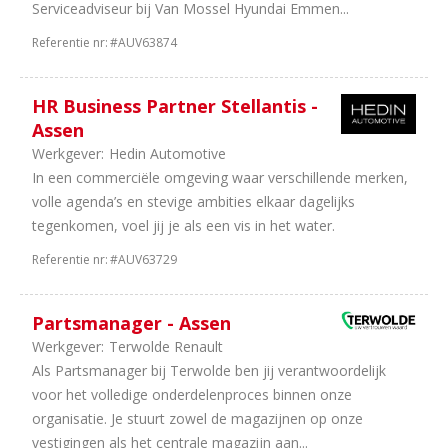
Serviceadviseur bij Van Mossel Hyundai Emmen...
5
38
uur
Referentie nr:
#AUV63874
2
36
uur
HR Business Partner Stellantis -
1
24
Assen
uur
Werkgever:
Hedin Automotive
1
8
In een commerciële omgeving waar verschillende merken,
uur
volle agenda’s en stevige ambities elkaar dagelijks
tegenkomen, voel jij je als een vis in het water.
Referentie nr:
#AUV63729
Partsmanager - Assen
Werkgever:
Terwolde Renault
Als Partsmanager bij Terwolde ben jij verantwoordelijk
voor het volledige onderdelenproces binnen onze
organisatie. Je stuurt zowel de magazijnen op onze
vestigingen als het centrale magazijn aan...