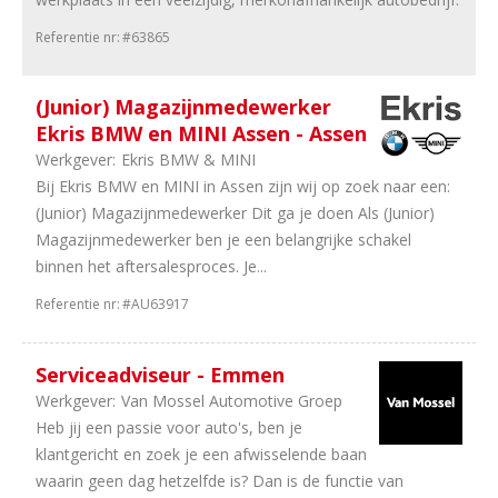
wielen
Referentie nr:
#63865
3
Leasing
1
Vakorganisaties
1
Opleiding
(Junior) Magazijnmedewerker
1
Tweewielers
Ekris BMW en MINI Assen - Assen
1
Onderdelen
Werkgever:
Ekris BMW & MINI
1
Camper
Bij Ekris BMW en MINI in Assen zijn wij op zoek naar een:
en
(Junior) Magazijnmedewerker Dit ga je doen Als (Junior)
Caravan
Magazijnmedewerker ben je een belangrijke schakel
binnen het aftersalesproces. Je...
Aantal
Referentie nr:
#AU63917
uren
49
40
Serviceadviseur - Emmen
uur
Werkgever:
Van Mossel Automotive Groep
21
In
Heb jij een passie voor auto's, ben je
overleg
klantgericht en zoek je een afwisselende baan
16
32
waarin geen dag hetzelfde is? Dan is de functie van
uur