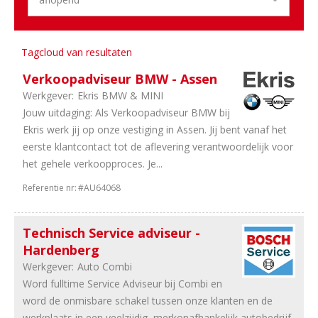
&
Opleiding
3
Logistiek
2
Overig
Tagcloud van resultaten
1
HRM
Verkoopadviseur BMW - Assen
1
Stages
Werkgever:
Ekris BMW & MINI
1
Administratief
Jouw uitdaging: Als Verkoopadviseur BMW bij
Ekris werk jij op onze vestiging in Assen. Jij bent vanaf het
Sector
eerste klantcontact tot de aflevering verantwoordelijk voor
47
Duurzame
het gehele verkoopproces. Je...
Mobiliteit
Referentie nr:
#AU64068
46
Personenauto's
44
Dealerholdings
26
Bedrijfsauto's
Technisch Service adviseur -
9
Schadeherstel
Hardenberg
7
Universeel
Werkgever:
Auto Combi
garages
Word fulltime Service Adviseur bij Combi en
4
Banden
word de onmisbare schakel tussen onze klanten en de
en
werkplaats in een veelzijdig, merkonafhankelijk autobedrijf.