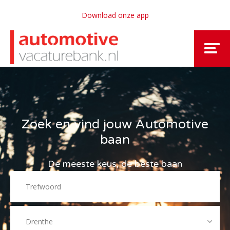
Download onze app
Zoek en vind jouw Automotive
baan
De meeste keus, de beste baan