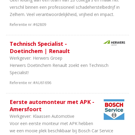
uren
verschil binnen een professioneel schadeherstelbedrijf in
46
40
Zelhem. Veel verantwoordelijkheid, vrijheid en impact.
uur
50
In
Referentie nr:
#62809
overleg
66
32
Technisch Specialist -
uur
Doetinchem | Renault
07
38
Werkgever:
Herwers Groep
uur
Herwers Doetinchem Renault zoekt een Technisch
28
36
Specialist!
uur
24
24
Referentie nr:
#AU61696
uur
10
8
Eerste automonteur met APK -
uur
Amersfoort
7
16
Werkgever:
Klaassen Automotive
uur
Voor een eerste monteur met APK hebben
5
20
we een mooie plek beschikbaar bij Bosch Car Service
uur