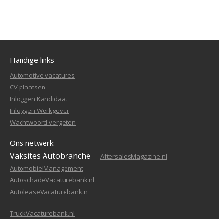
Handige links
Automotive vacatures
CV plaatsen
Inloggen Kandidaat
Inloggen Werkgever
Wachtwoord vergeten
Ons netwerk:
Vaksites Autobranche
AftersalesMagazine.nl
AutomobielManagement
AutoschadeVacaturebank.nl
AutoleaseVacaturebank.nl
TruckVacaturebank.nl