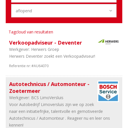
40
Management
31
Training
&
Opleiding
Tagcloud van resultaten
17
Financieel
17
Overig
Verkoopadviseur - Deventer
14
Stages
Werkgever:
Herwers Groep
12
Marketing
Herwers Deventer zoekt een Verkoopadviseur!
9
Engineering
Referentie nr:
#AU64070
3
HRM
3
ICT
&
Autotechnicus / Automonteur -
Digital
Zoetermeer
Werkgever:
BCS LimoVersluis
Regio
Voor Autobedrijf Limoversluis zijn we op zoek
41
Noord-
naar een initiatiefrijke, talentvolle en gemotiveerde
Brabant
Autotechnicus / Automonteur . Reageer nu en leer ons
35
Zuid-
kennen!