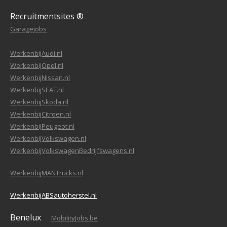
Recruitmentsites ®
Garagejobs
WerkenbijAudi.nl
WerkenbijOpel.nl
WerkenbijNissan.nl
WerkenbijSEAT.nl
WerkenbijSkoda.nl
WerkenbijCitroen.nl
WerkenbijPeugeot.nl
WerkenbijVolkswagen.nl
WerkenbijVolkswagenBedrijfswagens.nl
WerkenbijMANTrucks.nl
WerkenbijABSautoherstel.nl
Benelux
MobilityJobs.be