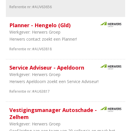
Holland
Referentie nr:
#AUV63656
23
Noord-
Holland
Planner - Hengelo (Gld)
19
Randstad
12
Gelderland
Werkgever:
Herwers Groep
77
Utrecht
Herwers contact zoekt een Planner!
32
Overijssel
Referentie nr:
#AUV63818
20
Zeeland
20
Flevoland
Service Adviseur - Apeldoorn
18
Limburg
16
Drenthe
Werkgever:
Herwers Groep
16
Groningen
Herwers Apeldoorn zoekt een Service Adviseur!
9
Friesland
Referentie nr:
#AU63817
4
Landelijk
1
Benelux
1
Internationaal
Vestigingsmanager Autoschade -
Zelhem
Aantal
Werkgever:
Herwers Groep
Geef leiding aan een team van 20 collega's en maak het