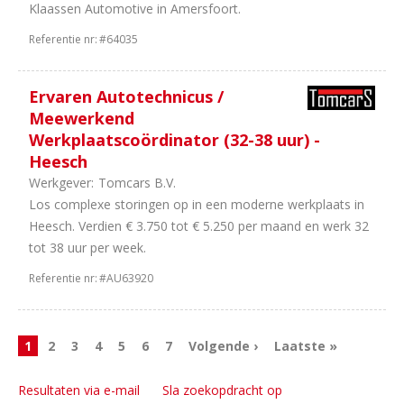
Klaassen Automotive in Amersfoort.
Referentie nr:
#64035
Ervaren Autotechnicus /
Meewerkend
Werkplaatscoördinator (32-38 uur) -
Heesch
Werkgever:
Tomcars B.V.
Los complexe storingen op in een moderne werkplaats in
Heesch. Verdien € 3.750 tot € 5.250 per maand en werk 32
tot 38 uur per week.
Referentie nr:
#AU63920
1
2
3
4
5
6
7
Volgende ›
Laatste »
Resultaten via e-mail
Sla zoekopdracht op