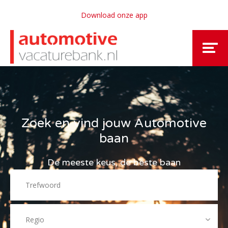
Download onze app
Zoek en vind jouw Automotive
baan
De meeste keus, de beste baan